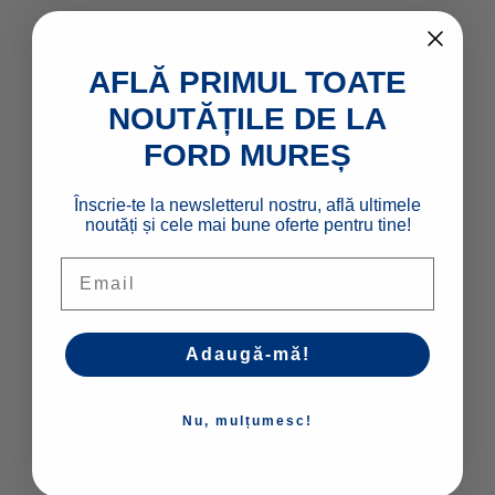
Comerciale & Pick Up-uri
Flote
AFLĂ PRIMUL TOATE
NOUTĂȚILE DE LA
FORD MUREȘ
LINK-URI RAPIDE
Configurator
Înscrie-te la newsletterul nostru, află ultimele
Stoc
noutăți și cele mai bune oferte pentru tine!
Contact
Email
Livrare la domiciliu
Adaugă-mă!
FINANTARE
Nu, mulțumesc!
Persoane fizice
Persoane juridice