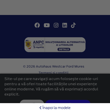
© 2026 Autohaus Westcar Ford Mures
Termeni si conditii
Confidentialitate
Site-ul pe care navigați acum foloseşte cookie-uri
Politica cookies
pentru a vă oferi toate facilitățile unei experiențe
online moderne. Vă rugăm să vă exprimați acordul
platformă dezvoltată de Workleto
explicit.
Setări
Acceptă cookie
Înapoi la modele