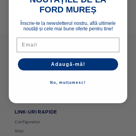
sistem de iluminare și semnalizare,
FORD MUREȘ
verificare lichid de frână.
Înscrie-te la newsletterul nostru, află ultimele
noutăți și cele mai bune oferte pentru tine!
Email
MODELE NOI
Adaugă-mă!
Autoturisme
Comerciale & Pick Up-uri
Nu, mulțumesc!
Flote
LINK-URI RAPIDE
Configurator
Stoc