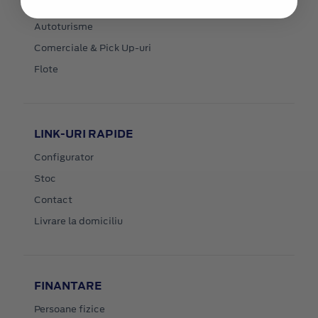
MODELE NOI
Autoturisme
Comerciale & Pick Up-uri
Flote
LINK-URI RAPIDE
Configurator
Stoc
Contact
Livrare la domiciliu
FINANTARE
Persoane fizice