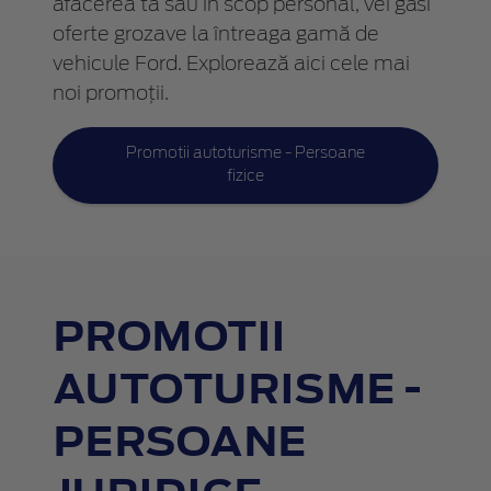
afacerea ta sau în scop personal, vei găsi
oferte grozave la întreaga gamă de
vehicule Ford. Explorează aici cele mai
noi promoții.
Promotii autoturisme - Persoane
fizice
PROMOTII
AUTOTURISME -
PERSOANE