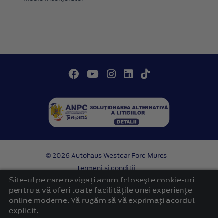
© 2026 Autohaus Westcar Ford Mures
Termeni si conditii
Confidentialitate
Site-ul pe care navigați acum foloseşte cookie-uri
Politica cookies
pentru a vă oferi toate facilitățile unei experiențe
online moderne. Vă rugăm să vă exprimați acordul
platformă dezvoltată de Workleto
explicit.