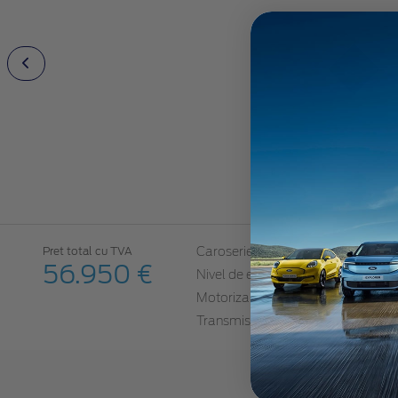
5 usi
Pret total cu TVA
Caroserie
56.950 €
Select
Nivel de echipare
autonomie extinsă 
Motorizare
Transmisie autom
Transmisie