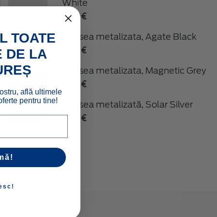
White
350€
L TOATE
Vopsea metalizata, Agate Black
700€
 DE LA
UREȘ
Vopsea metalizata, Magnetic Grey
700€
ostru, află ultimele
ferte pentru tine!
Vopsea metalizată, Solar Silver
700€
mă!
esc!