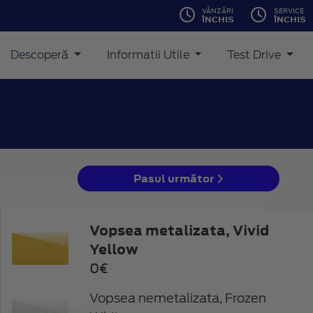
VÂNZĂRI
SERVICE
ÎNCHIS
ÎNCHIS
Descoperă
Informatii Utile
Test Drive
Pasul următor
Vopsea metalizata, Vivid
Yellow
0€
Vopsea nemetalizata, Frozen