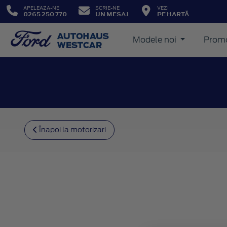
APELEAZA-NE
SCRIE-NE
VEZI
0265 250 770
UN MESAJ
PE HARTĂ
Modele noi
Promo
Înapoi la motorizari