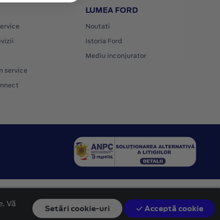
LUMEA FORD
ervice
Noutati
vizii
Istoria Ford
Mediu inconjurator
n service
onnect
e. Vă
Setări
cookie-uri
Acceptă cookie