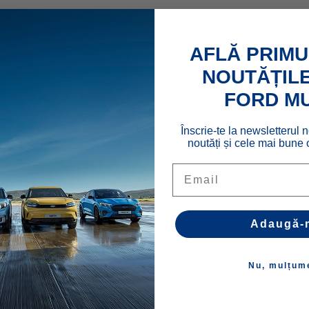
AFLĂ PRIMU
NOUTĂȚILE
FORD M
Înscrie-te la newsletterul n
noutăți și cele mai bune o
Email
Adaugă-
340 CP - Electric
ată
Nu, mulțum