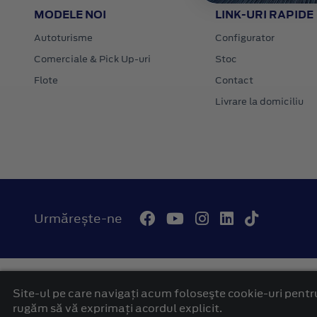
MODELE NOI
LINK-URI RAPIDE
Autoturisme
Configurator
Comerciale & Pick Up-uri
Stoc
Flote
Contact
Livrare la domiciliu
Urmărește-ne
© 2026 Autohaus Westcar Ford Mures
Termeni si conditii
Site-ul pe care navigați acum foloseşte cookie-uri pentru
platformă dezvoltată de Workleto
rugăm să vă exprimați acordul explicit.