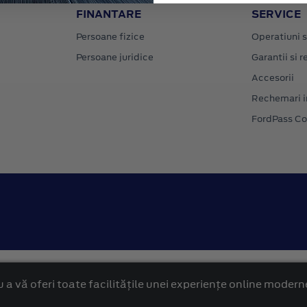
FINANTARE
SERVICE
Persoane fizice
Operatiuni s
Persoane juridice
Garantii si re
Accesorii
Rechemari i
FordPass C
Confidentialitate
Politica cookies
 a vă oferi toate facilitățile unei experiențe online modern