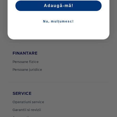
Configurator
Adaugă-mă!
Stoc
Contact
Nu, mulțumesc!
Livrare la domiciliu
FINANTARE
Persoane fizice
Persoane juridice
SERVICE
Operatiuni service
Garantii si revizii