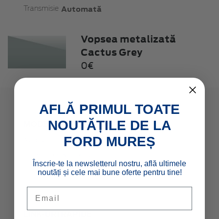
Automată
Transmisie
Vopsea metalizată
Cactus Grey
0€
AFLĂ PRIMUL TOATE
NOUTĂȚILE DE LA
MODELE NOI
FORD MUREȘ
Autoturisme
Comerciale & Pick Up-uri
Înscrie-te la newsletterul nostru, află ultimele
Flote
noutăți și cele mai bune oferte pentru tine!
Email
LINK-URI RAPIDE