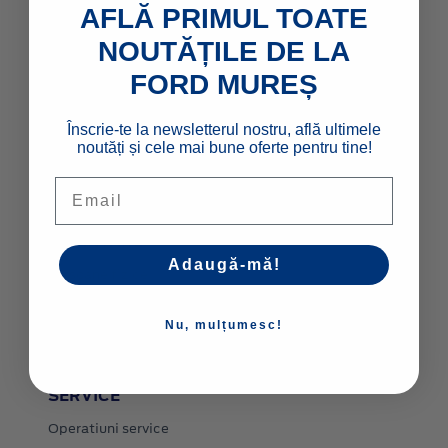
AFLĂ PRIMUL TOATE
LINK-URI RAPIDE
NOUTĂȚILE DE LA
Configurator
FORD MUREȘ
Stoc
Contact
Înscrie-te la newsletterul nostru, află ultimele
noutăți și cele mai bune oferte pentru tine!
Livrare la domiciliu
Email
FINANTARE
Adaugă-mă!
Persoane fizice
Persoane juridice
Nu, mulțumesc!
SERVICE
Operatiuni service