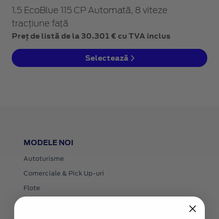
1.5 EcoBlue 115 CP Automată, 8 viteze
tracțiune față
Preț de listă de la 30.301 € cu TVA inclus
Selectează
MODELE NOI
Autoturisme
Comerciale & Pick Up-uri
Flote