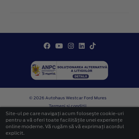
© 2026 Autohaus Westcar Ford Mures
Termeni si conditii
Confidentialitate
Site-ul pe care navigați acum foloseşte cookie-uri
Politica cookies
pentru a vă oferi toate facilitățile unei experiențe
online moderne. Vă rugăm să vă exprimați acordul
platformă dezvoltată de Workleto
explicit.