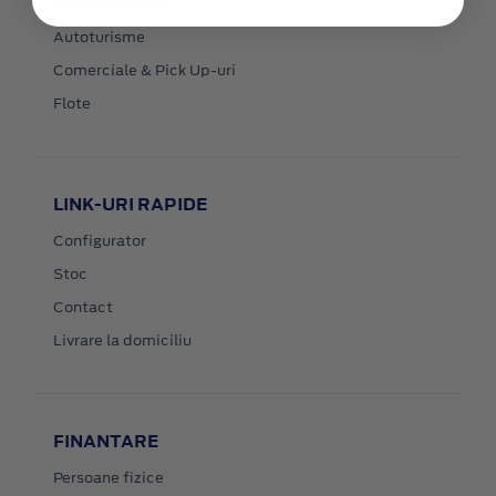
MODELE NOI
Autoturisme
Comerciale & Pick Up-uri
Flote
LINK-URI RAPIDE
Configurator
Stoc
Contact
Livrare la domiciliu
FINANTARE
Persoane fizice