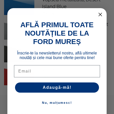
Island Blue
641€
AFLĂ PRIMUL TOATE
Vopsea metalizată, Moondust
Silver
NOUTĂȚILE DE LA
641€
FORD MUREȘ
Vopsea metalizată, Magnetic
Înscrie-te la newsletterul nostru, află ultimele
803€
noutăți și cele mai bune oferte pentru tine!
Email
Vopsea metalizată, Fantastic
Red
905€
Adaugă-mă!
Nu, mulțumesc!