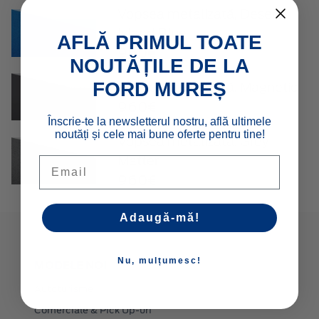
Vopsea metalizată, Desert
Island Blue
AFLĂ PRIMUL TOATE
960€
NOUTĂȚILE DE LA
FORD MUREȘ
Vopsea metalizată, Magnetic
960€
Înscrie-te la newsletterul nostru, află ultimele
noutăți și cele mai bune oferte pentru tine!
Vopsea metalizată, Grey
Matter
Email
960€
Adaugă-mă!
Nu, mulțumesc!
MODELE NOI
Autoturisme
Comerciale & Pick Up-uri