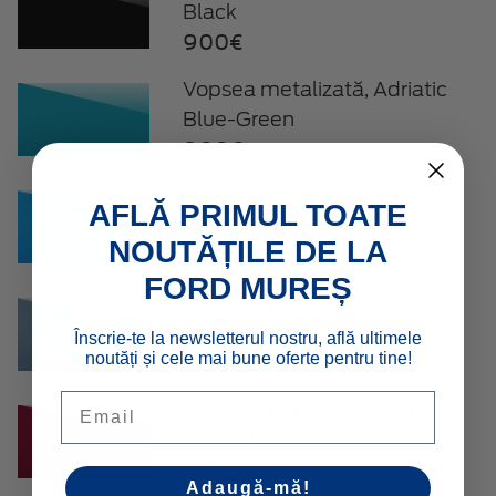
Black
900€
Vopsea metalizată, Adriatic
Blue-Green
900€
Vopsea metalizată, Grabber
AFLĂ PRIMUL TOATE
Blue Metallic
NOUTĂȚILE DE LA
1.300€
FORD MUREȘ
Vopsea metalizată, Vapor
Blue / Whisper Blue
Înscrie-te la newsletterul nostru, află ultimele
noutăți și cele mai bune oferte pentru tine!
1.300€
Email
Vopsea metalizată, Molten
Magenta
1.300€
Adaugă-mă!