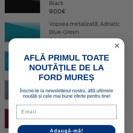
Black
900€
Vopsea metalizată, Adriatic
Blue-Green
900€
Vopsea metalizată, Grabber
AFLĂ PRIMUL TOATE
Blue Metallic
NOUTĂȚILE DE LA
1.300€
FORD MUREȘ
Vopsea metalizată, Vapor
Blue / Whisper Blue
Înscrie-te la newsletterul nostru, află ultimele
noutăți și cele mai bune oferte pentru tine!
1.300€
Email
Vopsea metalizată, Molten
Magenta
1.300€
Adaugă-mă!