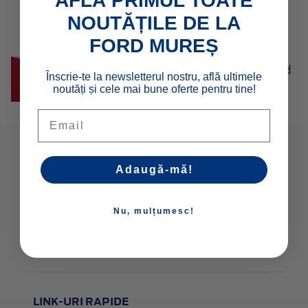
AFLĂ PRIMUL TOATE
Green
NOUTĂȚILE DE LA
847€
FORD MUREȘ
Vopsea metalizată, Lucid Red
Înscrie-te la newsletterul nostru, află ultimele
847€
noutăți și cele mai bune oferte pentru tine!
Email
Adaugă-mă!
MODELE NOI
Autoturisme
Nu, mulțumesc!
Comerciale & Pick Up-uri
Flote
LINK-URI RAPIDE