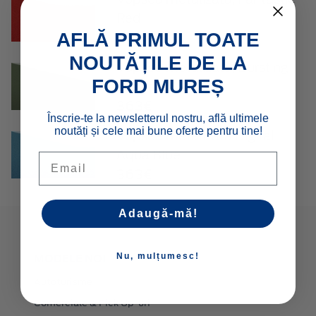
Red
363€
AFLĂ PRIMUL TOATE
NOUTĂȚILE DE LA
Vopsea metalizată, Bursting
FORD MUREȘ
Green
363€
Înscrie-te la newsletterul nostru, află ultimele
noutăți și cele mai bune oferte pentru tine!
Vopsea metalizată Digital
Aqua Blue
Email
363€
Adaugă-mă!
Nu, mulțumesc!
MODELE NOI
Autoturisme
Comerciale & Pick Up-uri