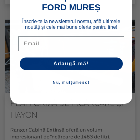
FORD MUREȘ
Înscrie-te la newsletterul nostru, află ultimele
noutăți și cele mai bune oferte pentru tine!
Email
Adaugă-mă!
Nu, mulțumesc!
PLATFORMĂ DE ÎNCĂRCARE ȘI
HAYON
Ranger Cabină Extinsă oferă un volum
impresionant de încărcare de 1483 de litri.