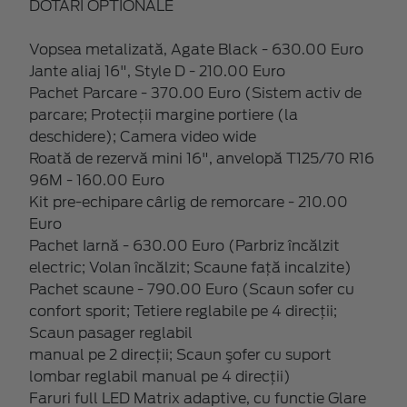
DOTARI OPTIONALE
Vopsea metalizată, Agate Black - 630.00 Euro
Jante aliaj 16", Style D - 210.00 Euro
Pachet Parcare - 370.00 Euro (Sistem activ de
parcare; Protecții margine portiere (la
deschidere); Camera video wide
Roată de rezervă mini 16", anvelopă T125/70 R16
96M - 160.00 Euro
Kit pre-echipare cârlig de remorcare - 210.00
Euro
Pachet Iarnă - 630.00 Euro (Parbriz încălzit
electric; Volan încălzit; Scaune față incalzite)
Pachet scaune - 790.00 Euro (Scaun sofer cu
confort sporit; Tetiere reglabile pe 4 direcţii;
Scaun pasager reglabil
manual pe 2 direcţii; Scaun şofer cu suport
lombar reglabil manual pe 4 direcţii)
Faruri full LED Matrix adaptive, cu functie Glare