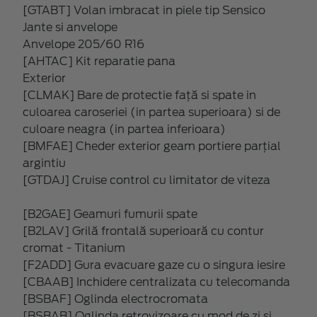
[GTABT] Volan imbracat in piele tip Sensico
Jante si anvelope
Anvelope 205/60 R16
[AHTAC] Kit reparatie pana
Exterior
[CLMAK] Bare de protectie față si spate in
culoarea caroseriei (in partea superioara) si de
culoare neagra (in partea inferioara)
[BMFAE] Cheder exterior geam portiere parțial
argintiu
[GTDAJ] Cruise control cu limitator de viteza
[B2GAE] Geamuri fumurii spate
[B2LAV] Grilă frontală superioară cu contur
cromat - Titanium
[F2ADD] Gura evacuare gaze cu o singura iesire
[CBAAB] Inchidere centralizata cu telecomanda
[BSBAF] Oglinda electrocromata
[BSBAB] Oglinda retrovizoare cu mod de zi si