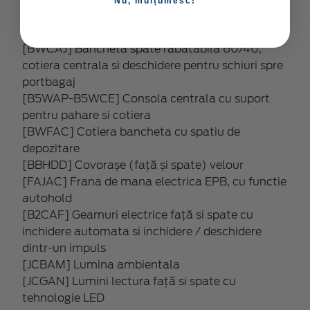
Nu, mulțumesc!
[CP1AB] Airbag-uri frontale si laterale tip
cortina;
[BWCAJ] Bancheta spate rabatabila 60/40,
cotiera centrala si deschidere pentru schiuri spre
portbagaj
[B5WAP-B5WCE] Consola centrala cu suport
pentru pahare si cotiera
[BWFAC] Cotiera bancheta cu spatiu de
depozitare
[BBHDD] Covorașe (față și spate) velour
[FAJAC] Frana de mana electrica EPB, cu functie
autohold
[B2CAF] Geamuri electrice față si spate cu
inchidere automata si inchidere / deschidere
dintr-un impuls
[JCBAM] Lumina ambientala
[JCGAN] Lumini lectura față si spate cu
tehnologie LED