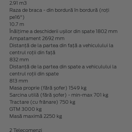
2.91 m3
Raza de braca - din bordură în bordură (roți
pe16")
10.7 m
Înălțime a deschiderii ușilor din spate 1802 mm
Ampatament 2692 mm
Distanță de la partea din față a vehiculului la
centrul roții din față
832 mm
Distanță de la partea din spate a vehiculului la
centrul roții din spate
813 mm
Masa proprie (fără șofer) 1549 kg
Sarcina utilă (fără șofer) - min-max 701 kg
Tractare (cu frânare) 750 kg
GTM 3000 kg
Masă maximă 2250 kg
2 Telecomenzi