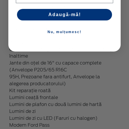
Bară spate în culoare proprie
Baterie H3 12V 35AH AGM
Cablu de încărcare cu 3 faze
Adaugă-mă!
Capac negru butuc roată
Capac roată complet
Nu, mulțumesc!
Centuri de siguranta pretensionate sofer si
pasager
Coloană de direcție – reglabilă pe adâncime și
înaltime
Jante din oțel de 16" cu capace complete
(Anvelope P205/65 R16C
95H, Prezoane fara antifurt, Anvelope la
alegerea producatorului)
Kit reparație roată
Lumini ceață frontale
Lumini de plafon cu două lumini de hartă
Lumini de zi
Lumini de zi cu LED (Faruri cu halogen)
Modem Ford Pass