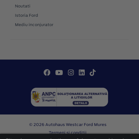
Noutati
Istoria Ford
Mediu inconjurator
© 2026 Autohaus Westcar Ford Mures
Termeni si conditii
Confidentialitate