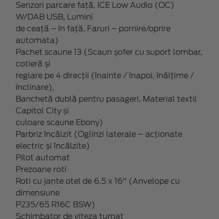
Senzori parcare față, ICE Low Audio (OC)
W/DAB USB, Lumini
de ceață – în față, Faruri – pornire/oprire
automata)
Pachet scaune 13 (Scaun șofer cu suport lombar,
cotieră și
reglare pe 4 direcții (înainte / înapoi, înălțime /
înclinare),
Banchetă dublă pentru pasageri, Material textil
Capitol City și
culoare scaune Ebony)
Parbriz încălzit (Oglinzi laterale – acționate
electric și încălzite)
Pilot automat
Prezoane roti
Roti cu jante otel de 6.5 x 16'' (Anvelope cu
dimensiune
P235/65 R16C BSW)
Schimbator de viteza turnat