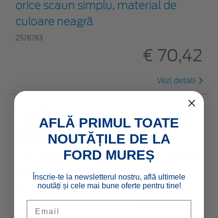
orice scaun simplu, material de
culoare neagră
2578783
€ 70,42
Vezi detalii
AFLĂ PRIMUL TOATE
NOUTĂȚILE DE LA
FORD MUREȘ
Covoraşe, mochetă standard faţă şi
spate, negre
Înscrie-te la newsletterul nostru, află ultimele
noutăți și cele mai bune oferte pentru tine!
1800235
€ 88,04
Email