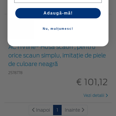
Vezi detalii
Adaugă-mă!
Nu, mulțumesc!
ACTIVline* Husă scaun , pentru
orice scaun simplu, imitație de piele
de culoare neagră
2578778
€ 101,12
Vezi detalii
Inapoi
1
Inainte