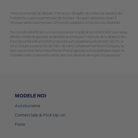
*Preţ recomandat de vânzare, TVA inclus. Vă rugăm să contactaţi dealerul dvs.
Ford pentru costuri suplimentare de montare. Vă rugăm să rețineți că pot fi
necesare piese suplimentare. Oferta este valabilă în limita stocului disponibil.
*Accesoriile identificate sunt accesorii alese cu grijă de la furnizori terți și pot avea
diferite condiții de garanție, iar detaliile acestora pot fi obținute de la dealerul dvs.
Ford. Denumirea Bluetooth® și logourile sunt proprietatea Bluetooth SIG, Inc. și
orice utilizare a unor astfel de mărci de către compania Ford Motor Company se
face sub licență. Denumirea iPhone/iPod și logourile sunt proprietatea Apple Inc.
Celelalte mărci și denumiri comerciale sunt deținute de respectivii proprietari
MODELE NOI
Autoturisme
Comerciale & Pick Up-uri
Flote