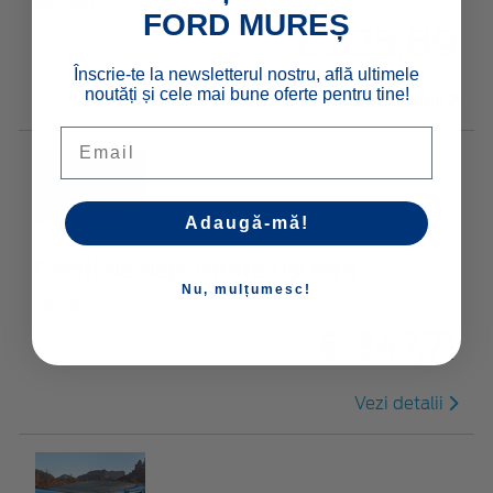
5872627
FORD MUREȘ
€ 325,89
Înscrie-te la newsletterul nostru, află ultimele
noutăți și cele mai bune oferte pentru tine!
Vezi detalii
Email
Adaugă-mă!
Genți de depozitare uși față
Nu, mulțumesc!
5872625
€ 347,71
Vezi detalii