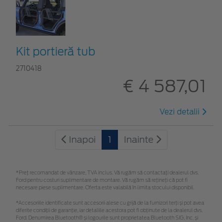
Kit portieră tub
2710418
€ 4 587,01
Vezi detalii
Inapoi
1
Inainte
*Preţ recomandat de vânzare, TVA inclus. Vă rugăm să contactaţi dealerul dvs.
Ford pentru costuri suplimentare de montare. Vă rugăm să rețineți că pot fi
necesare piese suplimentare. Oferta este valabilă în limita stocului disponibil.
*Accesoriile identificate sunt accesorii alese cu grijă de la furnizori terți și pot avea
diferite condiții de garanție, iar detaliile acestora pot fi obținute de la dealerul dvs.
Ford. Denumirea Bluetooth® și logourile sunt proprietatea Bluetooth SIG, Inc. și