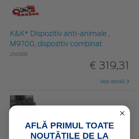
K&K* Dispozitiv anti-animale ,
M9700, dispozitiv combinat
2541005
€ 319,31
Vezi detalii
AFLĂ PRIMUL TOATE
Genți de depozitare uși spate
NOUTĂȚILE DE LA