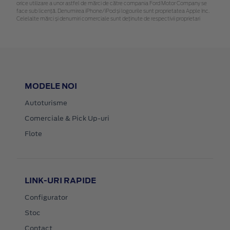
orice utilizare a unor astfel de mărci de către compania Ford Motor Company se
face sub licență. Denumirea iPhone/iPod și logourile sunt proprietatea Apple Inc.
Celelalte mărci și denumiri comerciale sunt deținute de respectivii proprietari
MODELE NOI
Autoturisme
Comerciale & Pick Up-uri
Flote
LINK-URI RAPIDE
Configurator
Stoc
Contact