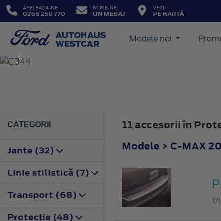
APELEAZA-NE
SCRIE-NE
VEZI
0265 250 770
UN MESAJ
PE HARTĂ
Modele noi
Promo
C-MAX
2010
11 accesorii în Pro
CATEGORII
Modele
>
C-MAX 2
Jante (32)
Linie stilistică (7)
P
Transport (68)
17
Protecţie (48)