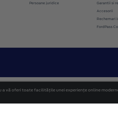
Persoane juridice
Garantii si re
Accesorii
Rechemari i
FordPass C
Confidentialitate
Politica cookies
 a vă oferi toate facilitățile unei experiențe online modern