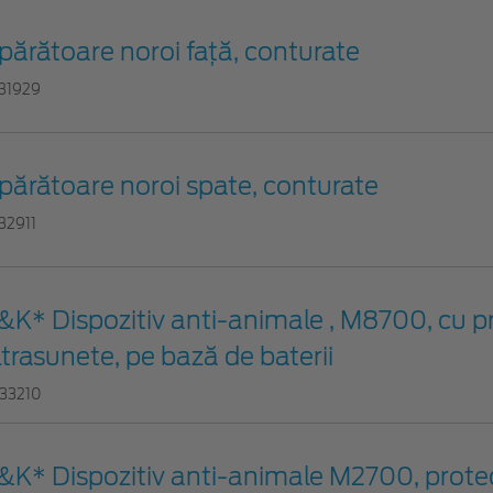
părătoare noroi faţă, conturate
31929
părătoare noroi spate, conturate
32911
&K* Dispozitiv anti-animale , M8700, cu p
ltrasunete, pe bază de baterii
33210
&K* Dispozitiv anti-animale M2700, protec