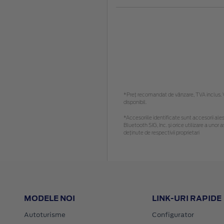
*Preţ recomandat de vânzare, TVA inclus. Vă
disponibil.
*Accesoriile identificate sunt accesorii alese
Bluetooth SIG, Inc. și orice utilizare a un
deținute de respectivii proprietari
MODELE NOI
LINK-URI RAPIDE
Autoturisme
Configurator