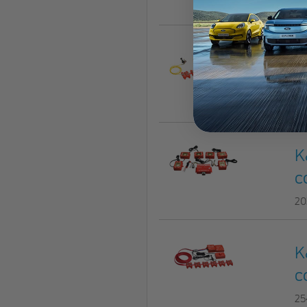
25
K
c
20
K
c
20
K
c
25