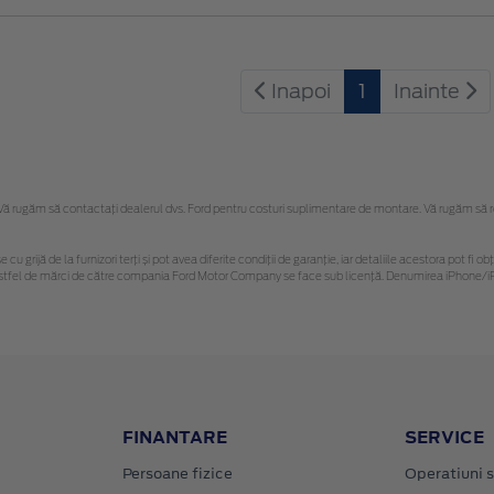
Inapoi
1
Inainte
 rugăm să contactaţi dealerul dvs. Ford pentru costuri suplimentare de montare. Vă rugăm să reți
 cu grijă de la furnizori terți și pot avea diferite condiții de garanție, iar detaliile acestora pot f
or astfel de mărci de către compania Ford Motor Company se face sub licență. Denumirea iPhone/iP
FINANTARE
SERVICE
Persoane fizice
Operatiuni s