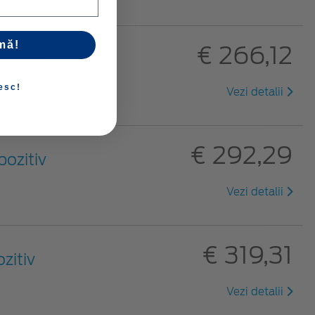
mă!
€ 266,12
ozitiv
esc!
Vezi detalii
€ 292,29
pozitiv
Vezi detalii
€ 319,31
zitiv
Vezi detalii