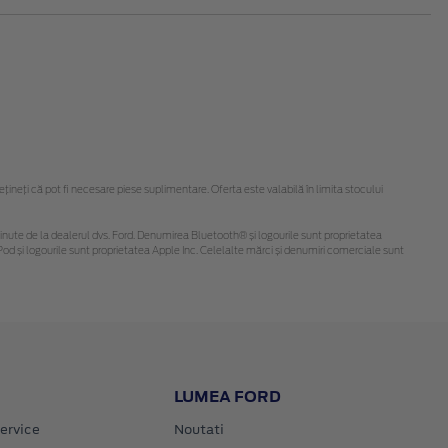
neți că pot fi necesare piese suplimentare. Oferta este valabilă în limita stocului
i obținute de la dealerul dvs. Ford. Denumirea Bluetooth® și logourile sunt proprietatea
od și logourile sunt proprietatea Apple Inc. Celelalte mărci și denumiri comerciale sunt
LUMEA FORD
ervice
Noutati