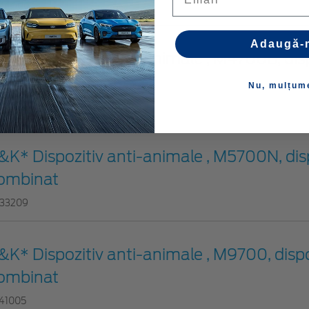
40999
Adaugă-
&K* Dispozitiv anti-animale , M4700B, disp
ombinat
Nu, mulțum
46845
&K* Dispozitiv anti-animale , M5700N, dis
ombinat
33209
&K* Dispozitiv anti-animale , M9700, dispo
ombinat
41005