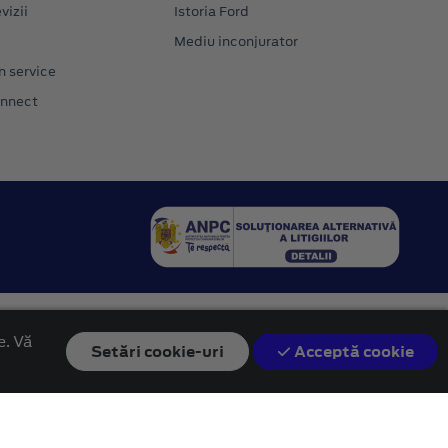
vizii
Istoria Ford
Mediu inconjurator
n service
onnect
e. Vă
Setări
cookie-uri
Acceptă cookie