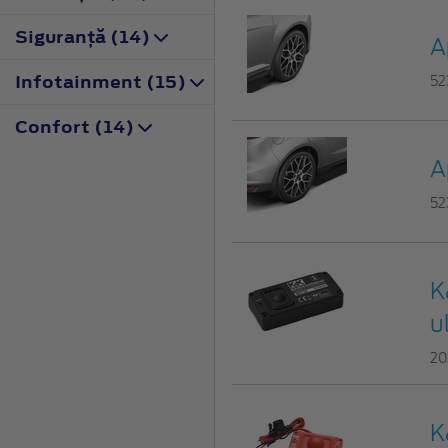
Siguranţă (14)
A
Infotainment (15)
52
Confort (14)
A
52
K
u
20
K