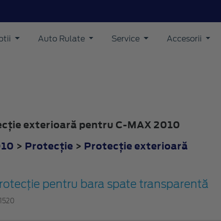
tii
Auto Rulate
Service
Accesorii
tecţie exterioară pentru C-MAX 2010
010
>
Protecţie
>
Protecţie exterioară
rotecţie pentru bara spate transparentă
11520