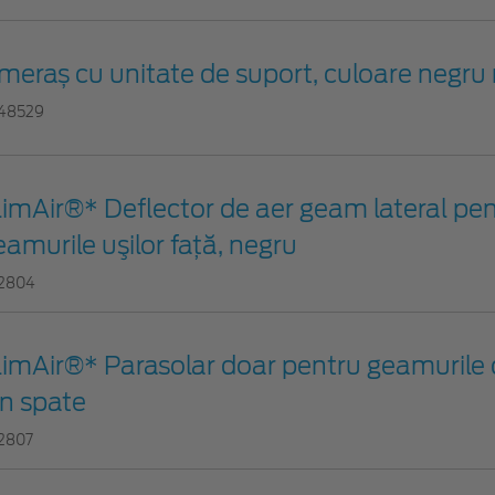
meraș cu unitate de suport, culoare negru
48529
limAir®* Deflector de aer geam lateral pe
eamurile uşilor faţă, negru
12804
limAir®* Parasolar doar pentru geamurile 
in spate
12807