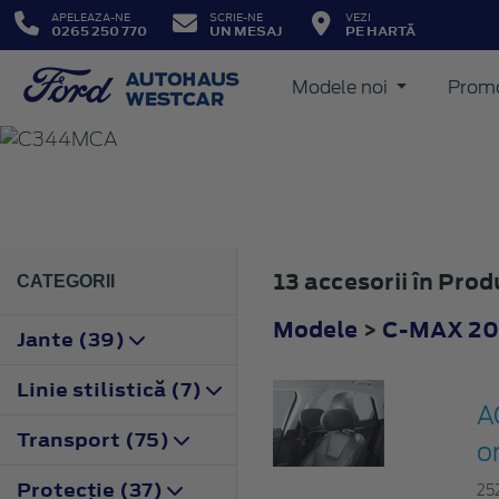
APELEAZA-NE
SCRIE-NE
VEZI
0265 250 770
UN MESAJ
PE HARTĂ
Modele noi
Promo
C-MAX
2015
13 accesorii în Pr
CATEGORII
Modele
>
C-MAX 20
Jante (39)
Linie stilistică (7)
A
Transport (75)
o
Protecţie (37)
25