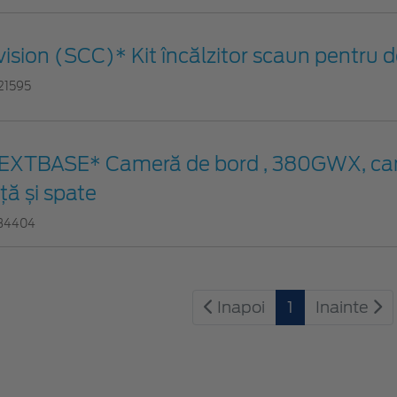
vision (SCC)* Kit încălzitor scaun pentru
21595
EXTBASE* Cameră de bord , 380GWX, ca
ță și spate
34404
Inapoi
1
Inainte