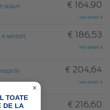
€ 164,90
un scaun
Vezi detalii
€ 186,53
 4 senzori,
Vezi detalii
€ 204,64
nzori în
Vezi detalii
L TOATE
€ 216,60
 DE LA
zori în negru