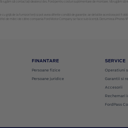
 rugăm să contactaţi dealerul dvs. Ford pentru costuri suplimentare de montare. Vă rugăm să rețin
 cu grijă de la furnizori terți și pot avea diferite condiții de garanție, iar detaliile acestora pot f
or astfel de mărci de către compania Ford Motor Company se face sub licență. Denumirea iPhone/iPo
FINANTARE
SERVICE
Persoane fizice
Operatiuni s
Persoane juridice
Garantii si re
Accesorii
Rechemari i
FordPass C