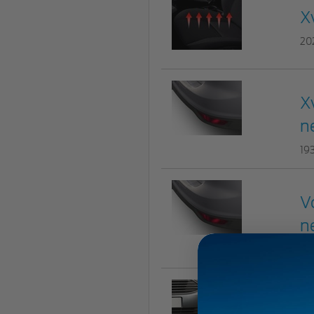
X
20
X
n
19
V
n
22
V