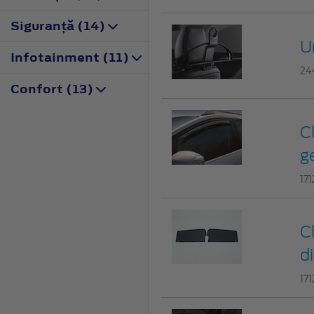
Siguranţă (14)
U
Infotainment (11)
24
Confort (13)
C
g
17
C
d
17