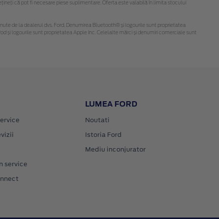
eți că pot fi necesare piese suplimentare. Oferta este valabilă în limita stocului
i obținute de la dealerul dvs. Ford. Denumirea Bluetooth® și logourile sunt proprietatea
d și logourile sunt proprietatea Apple Inc. Celelalte mărci și denumiri comerciale sunt
LUMEA FORD
ervice
Noutati
vizii
Istoria Ford
Mediu inconjurator
n service
onnect