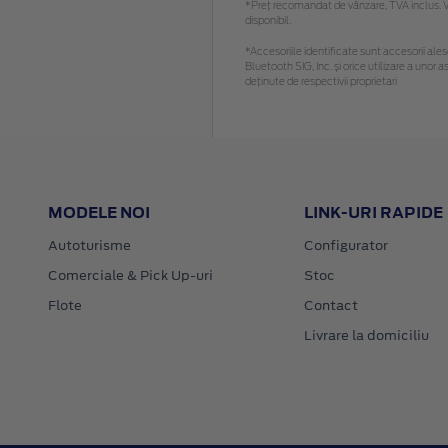
*Preţ recomandat de vânzare, TVA inclus. Vă
disponibil.
*Accesoriile identificate sunt accesorii alese
Bluetooth SIG, Inc. și orice utilizare a un
deținute de respectivii proprietari
MODELE NOI
LINK-URI RAPIDE
Autoturisme
Configurator
Comerciale & Pick Up-uri
Stoc
Flote
Contact
Livrare la domiciliu