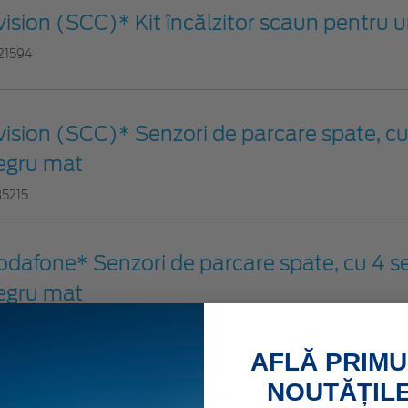
vision (SCC)* Kit încălzitor scaun pentru 
21594
vision (SCC)* Senzori de parcare spate, cu
egru mat
35215
odafone* Senzori de parcare spate, cu 4 se
egru mat
25438
AFLĂ PRIMU
NOUTĂȚILE
odafone* Senzori de parcare față, cu 4 sen