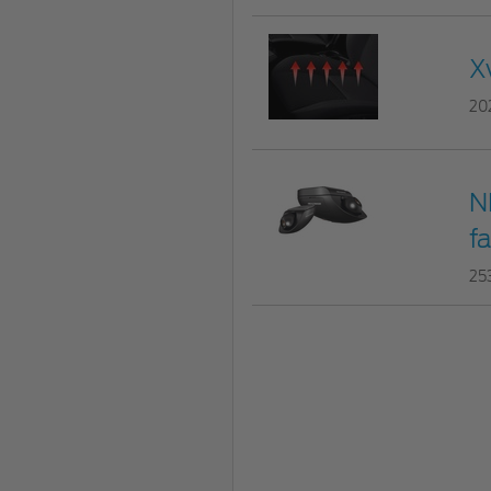
X
20
N
fa
25