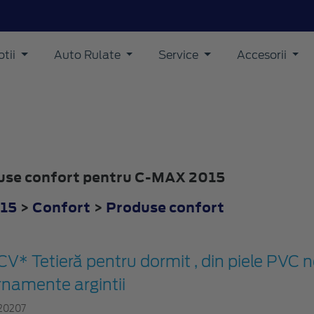
tii
Auto Rulate
Service
Accesorii
oduse confort pentru C-MAX 2015
15
>
Confort
>
Produse confort
CV* Tetieră pentru dormit , din piele PVC 
rnamente argintii
20207