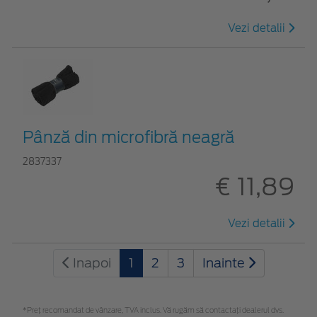
Vezi detalii
Pânză din microfibră neagră
2837337
€ 11,89
Vezi detalii
Inapoi
1
2
3
Inainte
*Preţ recomandat de vânzare, TVA inclus. Vă rugăm să contactaţi dealerul dvs.