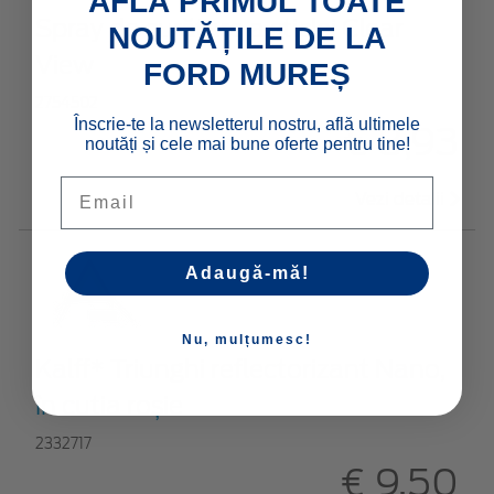
AFLĂ PRIMUL TOATE
Spray de curățare a sticlei Clear
NOUTĂȚILE DE LA
View
FORD MUREȘ
2754502
Înscrie-te la newsletterul nostru, află ultimele
€ 8,93
noutăți și cele mai bune oferte pentru tine!
Email
Vezi detalii
Adaugă-mă!
Nu, mulțumesc!
Kalff* Triunghi reflectorizant Nano,
în cutia roșie
2332717
€ 9,50