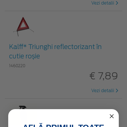
Vezi detalii
Kalff* Triunghi reflectorizant în
cutie roșie
1460220
€ 7,89
Vezi detalii