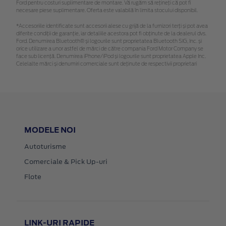
Ford pentru costuri suplimentare de montare. Vă rugăm să rețineți că pot fi
necesare piese suplimentare. Oferta este valabilă în limita stocului disponibil.
*Accesoriile identificate sunt accesorii alese cu grijă de la furnizori terți și pot avea
diferite condiții de garanție, iar detaliile acestora pot fi obținute de la dealerul dvs.
Ford. Denumirea Bluetooth® și logourile sunt proprietatea Bluetooth SIG, Inc. și
orice utilizare a unor astfel de mărci de către compania Ford Motor Company se
face sub licență. Denumirea iPhone/iPod și logourile sunt proprietatea Apple Inc.
Celelalte mărci și denumiri comerciale sunt deținute de respectivii proprietari
MODELE NOI
Autoturisme
Comerciale & Pick Up-uri
Flote
LINK-URI RAPIDE