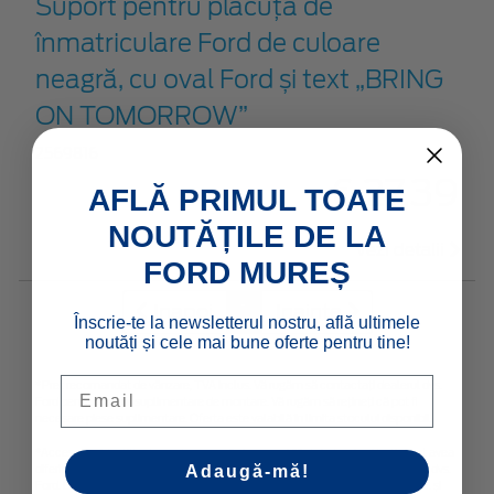
Suport pentru plăcuța de
înmatriculare Ford de culoare
neagră, cu oval Ford și text „BRING
ON TOMORROW”
2569816
€ 27,39
AFLĂ PRIMUL TOATE
NOUTĂȚILE DE LA
Vezi detalii
FORD MUREȘ
Inapoi
1
Inainte
Înscrie-te la newsletterul nostru, află ultimele
noutăți și cele mai bune oferte pentru tine!
Email
*Preţ recomandat de vânzare, TVA inclus. Vă rugăm să contactaţi dealerul dvs.
Ford pentru costuri suplimentare de montare. Vă rugăm să rețineți că pot fi
necesare piese suplimentare. Oferta este valabilă în limita stocului disponibil.
*Accesoriile identificate sunt accesorii alese cu grijă de la furnizori terți și pot avea
Adaugă-mă!
diferite condiții de garanție, iar detaliile acestora pot fi obținute de la dealerul dvs.
Ford. Denumirea Bluetooth® și logourile sunt proprietatea Bluetooth SIG, Inc. și