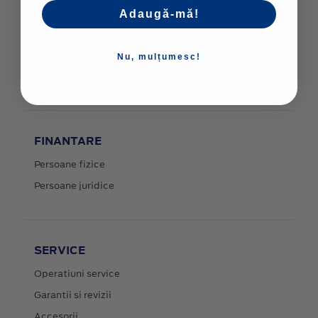
Configurator
Adaugă-mă!
Stoc
Contact
Nu, mulțumesc!
Livrare la domiciliu
FINANTARE
Persoane fizice
Persoane juridice
SERVICE
Operatiuni service
Garantii si revizii
Accesorii