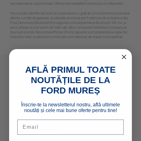
necesare piese suplimentare. Oferta este valabilă în limita stocului disponibil.
*Accesoriile identificate sunt accesorii alese cu grijă de la furnizori terți și pot avea
diferite condiții de garanție, iar detaliile acestora pot fi obținute de la dealerul dvs.
Ford. Denumirea Bluetooth® și logourile sunt proprietatea Bluetooth SIG, Inc. și
orice utilizare a unor astfel de mărci de către compania Ford Motor Company se
face sub licență. Denumirea iPhone/iPod și logourile sunt proprietatea Apple Inc.
Celelalte mărci și denumiri comerciale sunt deținute de respectivii proprietari
AFLĂ PRIMUL TOATE
MODELE NOI
NOUTĂȚILE DE LA
FORD MUREȘ
Autoturisme
Comerciale & Pick Up-uri
Înscrie-te la newsletterul nostru, află ultimele
Flote
noutăți și cele mai bune oferte pentru tine!
Email
LINK-URI RAPIDE