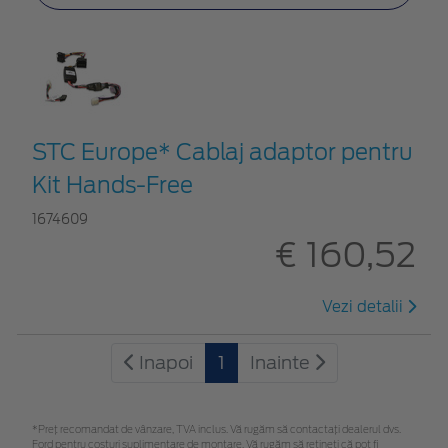
STC Europe* Cablaj adaptor pentru
Kit Hands-Free
1674609
€ 160,52
Vezi detalii
Inapoi
1
Inainte
*Preţ recomandat de vânzare, TVA inclus. Vă rugăm să contactaţi dealerul dvs.
Ford pentru costuri suplimentare de montare. Vă rugăm să rețineți că pot fi