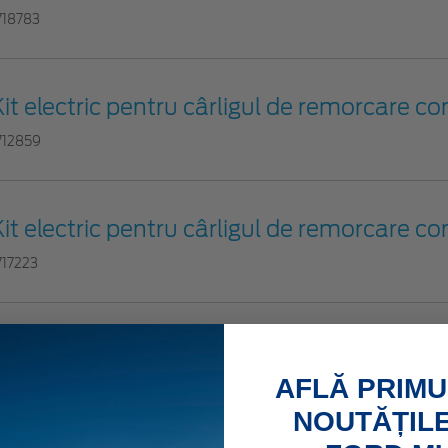
718783
Kit electric pentru cârligul de remorcare con
712859
Kit electric pentru cârligul de remorcare con
717223
Cârlig de remorcare fix
AFLĂ PRIMU
724900
NOUTĂȚILE