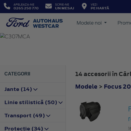
APELEAZA-NE
SCRIE-NE
VEZI
0265 250 770
UN MESAJ
PE HARTĂ
Modele noi
Promo
FOCUS
2008
14 accesorii în Câ
CATEGORII
Modele
>
Focus 2
Jante (14)
Linie stilistică (50)
F
Transport (49)
Protecţie (34)
1