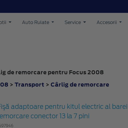
tii
Auto Rulate
Service
Accesorii
rlig de remorcare pentru Focus 2008
008
>
Transport
>
Cârlig de remorcare
işă adaptoare pentru kitul electric al barei
remorcare conector 13 la 7 pini
697946