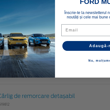
FORD M
Cârlig de remorcare fix
Înscrie-te la newsletterul n
714758
noutăți și cele mai bune o
Email
Cârlig de remorcare fix
724919
Adaugă-
Nu, mulțum
Cârlig de remorcare detașabil
340873
Cârlig de remorcare detașabil
519812