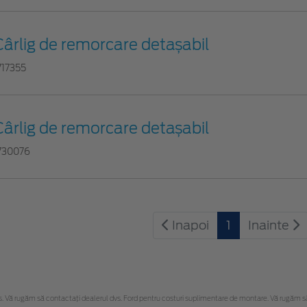
Cârlig de remorcare detașabil
717355
Cârlig de remorcare detașabil
730076
Inapoi
1
Inainte
Vă rugăm să contactaţi dealerul dvs. Ford pentru costuri suplimentare de montare. Vă rugăm să re