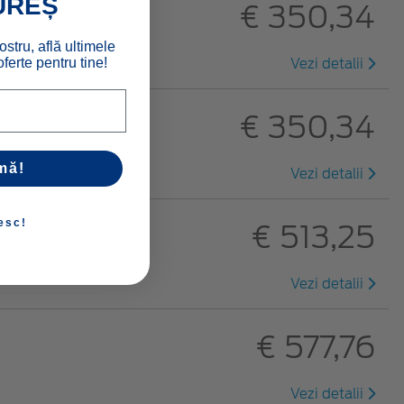
UREȘ
€ 350,34
ostru, află ultimele
ferte pentru tine!
Vezi detalii
€ 350,34
mă!
Vezi detalii
esc!
€ 513,25
Vezi detalii
€ 577,76
Vezi detalii