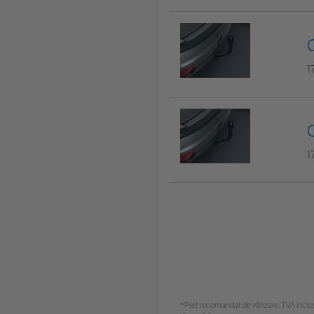
1
1
*Preţ recomandat de vânzare, TVA inclus. 