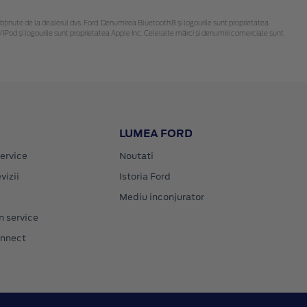
t fi obținute de la dealerul dvs. Ford. Denumirea Bluetooth® și logourile sunt proprietatea
iPod și logourile sunt proprietatea Apple Inc. Celelalte mărci și denumiri comerciale sunt
LUMEA FORD
ervice
Noutati
vizii
Istoria Ford
Mediu inconjurator
n service
onnect