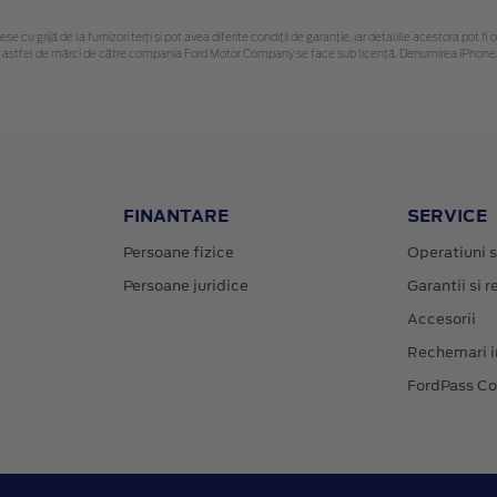
ese cu grijă de la furnizori terți și pot avea diferite condiții de garanție, iar detaliile acestora po
unor astfel de mărci de către compania Ford Motor Company se face sub licență. Denumirea iPhone/
FINANTARE
SERVICE
Persoane fizice
Operatiuni s
Persoane juridice
Garantii si re
Accesorii
Rechemari i
FordPass C