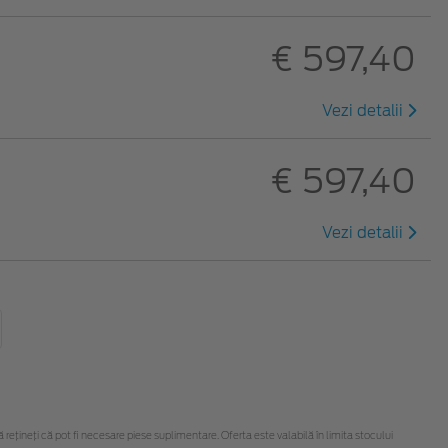
€ 597,40
Vezi detalii
€ 597,40
Vezi detalii
țineți că pot fi necesare piese suplimentare. Oferta este valabilă în limita stocului