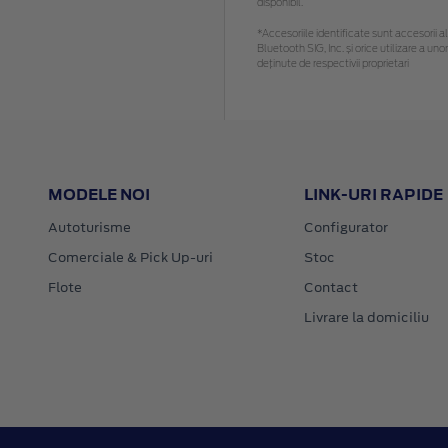
disponibil.
*Accesoriile identificate sunt accesorii al
Bluetooth SIG, Inc. și orice utilizare a 
deținute de respectivii proprietari
MODELE NOI
LINK-URI RAPIDE
Autoturisme
Configurator
Comerciale & Pick Up-uri
Stoc
Flote
Contact
Livrare la domiciliu