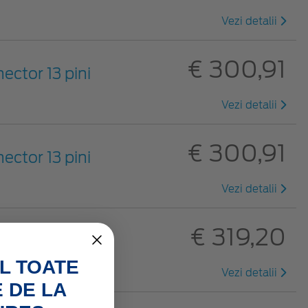
Vezi detalii
€ 300,91
ector 13 pini
Vezi detalii
€ 300,91
ector 13 pini
Vezi detalii
€ 319,20
L TOATE
Vezi detalii
 DE LA