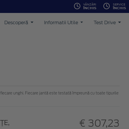
VÂNZĂRI
SERVICE
ÎNCHIS
ÎNCHIS
Descoperă
Informatii Utile
Test Drive
 fiecare unghi. Fiecare jantă este testată împreună cu toate tipurile
€ 307,23
ŢE,