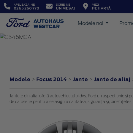
APELEAZA-NE
SCRIE-NE
VEZI
0265 250 770
UN MESAJ
PE HARTĂ
Modele noi
Promo
FOCUS
2014
Modele
Focus 2014
Jante
Jante de aliaj
>
>
>
Jantele din aliaj oferă autovehiculului dvs. Ford un aspect unic şi p
de caroserie pentru a se asigura calitatea, siguranţa şi, bineînţeles,