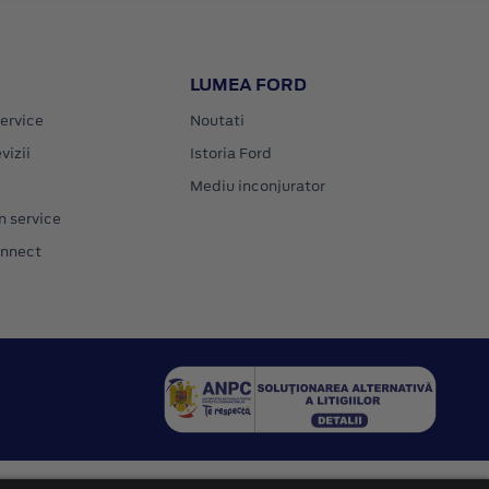
LUMEA FORD
ervice
Noutati
vizii
Istoria Ford
Mediu inconjurator
n service
onnect