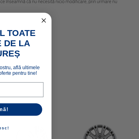
 ce înseamnă că nu necesită nicio modificare, prin urmare nu
L TOATE
 DE LA
UREȘ
ostru, află ultimele
ferte pentru tine!
mă!
esc!