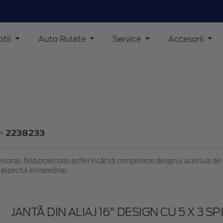
tii
Auto Rulate
Service
Accesorii
2238233
>
ersonal, fiind proiectate astfel încât să completeze designul acestuia din
 aspectul extraordinar.
JANTĂ DIN ALIAJ 16" DESIGN CU 5 X 3 SPI