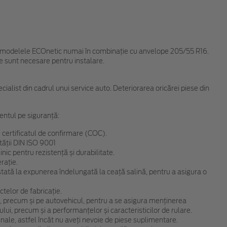
ru modelele ECOnetic numai în combinaţie cu anvelope 205/55 R16.
e sunt necesare pentru instalare.
cialist din cadrul unui service auto. Deteriorarea oricărei piese din
entul pe siguranță:
 certificatul de confirmare (COC).
tății DIN ISO 9001
ic pentru rezistență și durabilitate.
rație.
 testată la expunerea îndelungată la ceață salină, pentru a asigura o
telor de fabricație.
, precum și pe autovehicul, pentru a se asigura menținerea
ului, precum și a performanțelor și caracteristicilor de rulare.
ginale, astfel încât nu aveți nevoie de piese suplimentare.