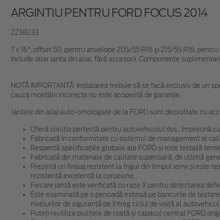
ARGINTIU PENTRU FORD FOCUS 2014
2238233
7 x 16", offset 50, pentru anvelope 205/55 R16 şi 215/55 R16, pent
Include doar janta din aliaj, fără accesorii. Componente suplimentar
NOTĂ IMPORTANTĂ:
Instalarea trebuie să se facă exclusiv de un spe
cauza montării incorecte nu este acoperită de garanţie.
Jantele din aliaj auto-omologate de la FORD sunt dezvoltate cu acc
Oferă soluția perfectă pentru autovehiculul dvs., împreună cu
Fabricată în conformitate cu sistemul de management al cali
Respectă specificațiile globale ale FORD și este testată temein
Fabricată din materiale de calitate superioară, de ultimă gene
Prezintă un finisaj rezistent la frigul din timpul iernii și este
rezistență excelentă la coroziune.
Fiecare jantă este verificată cu raze X pentru detectarea defec
Este examinată pe o perioadă extinsă pe bancurile de testare
nivelurilor de siguranță pe întreg ciclul de viață al autovehicul
Puteți reutiliza piulițele de roată și capacul central FORD ori