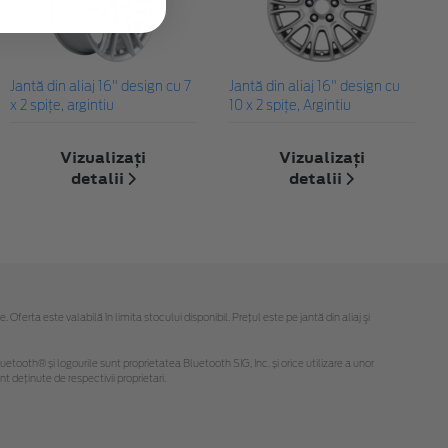
Jantă din aliaj 16" design cu 7
Jantă din aliaj 16" design cu
x 2 spiţe, argintiu
10 x 2 spiţe, Argintiu
Vizualizați
Vizualizați
detalii
detalii
rta este valabilă în limita stocului disponibil. Preţul este pe jantă din aliaj şi
Bluetooth® și logourile sunt proprietatea Bluetooth SIG, Inc. și orice utilizare a unor
deținute de respectivii proprietari.