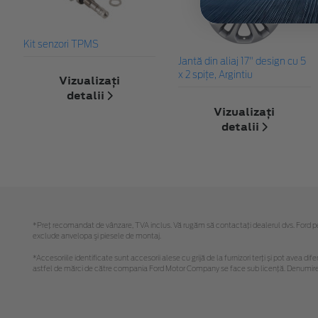
Kit senzori TPMS
Jantă din aliaj 17" design cu 5
x 2 spiţe, Argintiu
Vizualizați
detalii
Vizualizați
detalii
*Preţ recomandat de vânzare, TVA inclus. Vă rugăm să contactaţi dealerul dvs. Ford pentr
exclude anvelopa şi piesele de montaj.
*Accesoriile identificate sunt accesorii alese cu grijă de la furnizori terți și pot avea di
astfel de mărci de către compania Ford Motor Company se face sub licență. Denumirea iP