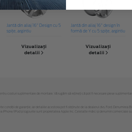
Jantă din aliaj 16" Design cu 5
Jantă din aliaj 16" design în
spiţe, argintiu
formă de Y cu 5 spiţe, argintiu
Vizualizați
Vizualizați
detalii
detalii
u costuri suplimentare de montare. Vă rugăm să reţineţi că pot fi necesare piese suplimentare. Ofe
ferite condiții de garanție, iar detaliile acestora pot fi obținute de la dealerul dvs. Ford. Denumirea 
hone/iPod și logourile sunt proprietatea Apple Inc. Celelalte mărci și denumiri comerciale sunt 