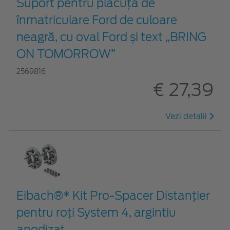
Suport pentru plăcuța de
înmatriculare Ford de culoare
neagră, cu oval Ford și text „BRING
ON TOMORROW”
2569816
€ 27,39
Vezi detalii
Eibach®* Kit Pro-Spacer Distanțier
pentru roți System 4, argintiu
anodizat