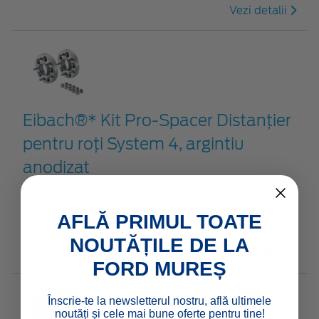
Vezi detalii
Eibach®* Kit Pro-Spacer Distanțier
pentru roți System 4, argintiu
anodizat
2516586
€ 158,90
AFLĂ PRIMUL TOATE
NOUTĂȚILE DE LA
Vezi detalii
FORD MUREȘ
Înscrie-te la newsletterul nostru, află ultimele
noutăți și cele mai bune oferte pentru tine!