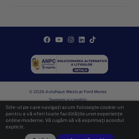
© 2026 Autohaus Westcar Ford Mures
Termeni si conditii
Confidentialitate
Site-ul pe care navigați acum foloseşte cookie-uri
Politica cookies
pentru a vă oferi toate facilitățile unei experiențe
online moderne. Vă rugăm să vă exprimați acordul
platformă dezvoltată de Workleto
explicit.