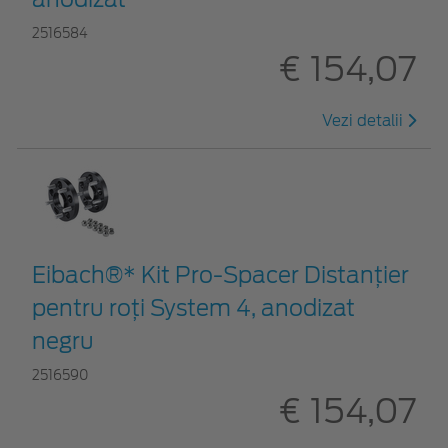
2516584
€ 154,07
Vezi detalii
Eibach®* Kit Pro-Spacer Distanțier
pentru roți System 4, anodizat
negru
2516590
€ 154,07