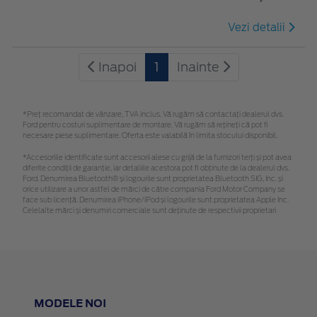
Vezi detalii
Inapoi
1
Inainte
*Preţ recomandat de vânzare, TVA inclus. Vă rugăm să contactaţi dealerul dvs.
Ford pentru costuri suplimentare de montare. Vă rugăm să rețineți că pot fi
necesare piese suplimentare. Oferta este valabilă în limita stocului disponibil.
*Accesoriile identificate sunt accesorii alese cu grijă de la furnizori terți și pot avea
diferite condiții de garanție, iar detaliile acestora pot fi obținute de la dealerul dvs.
Ford. Denumirea Bluetooth® și logourile sunt proprietatea Bluetooth SIG, Inc. și
orice utilizare a unor astfel de mărci de către compania Ford Motor Company se
face sub licență. Denumirea iPhone/iPod și logourile sunt proprietatea Apple Inc.
Celelalte mărci și denumiri comerciale sunt deținute de respectivii proprietari
MODELE NOI