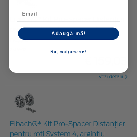
Email
Eibach®* Kit Pro-Spacer Distanțier
pentru roți System 4, anodizat
Adaugă-mă!
negru
2516592
Nu, mulțumesc!
€ 159,03
Vezi detalii
Eibach®* Kit Pro-Spacer Distanțier
pentru roți System 4, argintiu