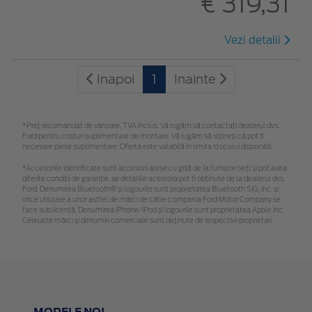
€ 319,31
Vezi detalii
Inapoi
1
Inainte
*Preţ recomandat de vânzare, TVA inclus. Vă rugăm să contactaţi dealerul dvs.
Ford pentru costuri suplimentare de montare. Vă rugăm să rețineți că pot fi
necesare piese suplimentare. Oferta este valabilă în limita stocului disponibil.
*Accesoriile identificate sunt accesorii alese cu grijă de la furnizori terți și pot avea
diferite condiții de garanție, iar detaliile acestora pot fi obținute de la dealerul dvs.
Ford. Denumirea Bluetooth® și logourile sunt proprietatea Bluetooth SIG, Inc. și
orice utilizare a unor astfel de mărci de către compania Ford Motor Company se
face sub licență. Denumirea iPhone/iPod și logourile sunt proprietatea Apple Inc.
Celelalte mărci și denumiri comerciale sunt deținute de respectivii proprietari
MODELE NOI