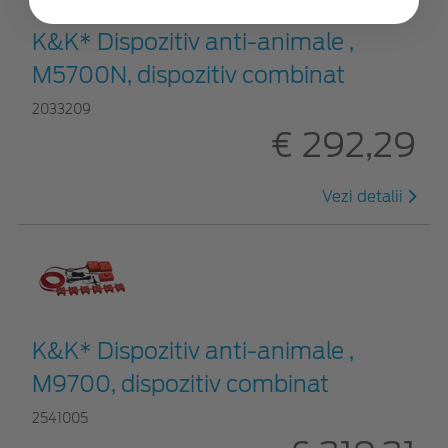
K&K* Dispozitiv anti-animale ,
M5700N, dispozitiv combinat
2033209
€ 292,29
Vezi detalii
K&K* Dispozitiv anti-animale ,
M9700, dispozitiv combinat
2541005