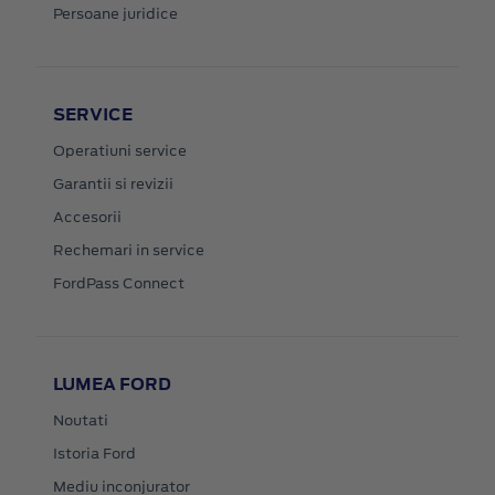
Persoane juridice
SERVICE
Operatiuni service
Garantii si revizii
Accesorii
Rechemari in service
FordPass Connect
LUMEA FORD
Noutati
Istoria Ford
Mediu inconjurator