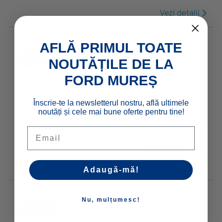
Vezi detalii
AFLĂ PRIMUL TOATE
NOUTĂȚILE DE LA
FORD MUREȘ
K&K* Dispozitiv anti-animale ,
Înscrie-te la newsletterul nostru, află ultimele
M4700B, dispozitiv combinat
noutăți și cele mai bune oferte pentru tine!
2046845
Email
€ 266,12
Vezi detalii
Adaugă-mă!
Nu, mulțumesc!