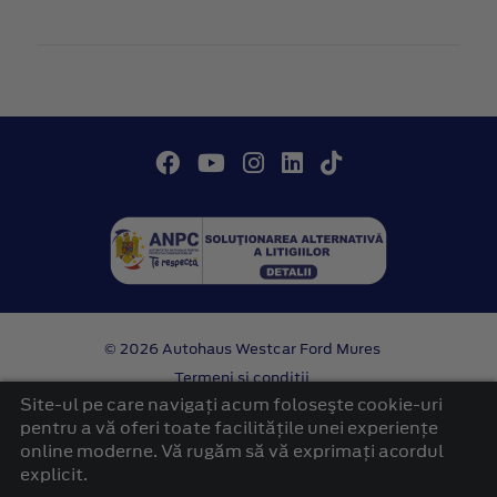
© 2026 Autohaus Westcar Ford Mures
Termeni si conditii
Confidentialitate
Site-ul pe care navigați acum foloseşte cookie-uri
Politica cookies
pentru a vă oferi toate facilitățile unei experiențe
online moderne. Vă rugăm să vă exprimați acordul
platformă dezvoltată de Workleto
explicit.