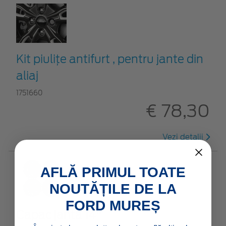
Kit piuliţe antifurt , pentru jante din
aliaj
1751660
€ 78,30
Vezi detalii
AFLĂ PRIMUL TOATE
NOUTĂȚILE DE LA
FORD MUREȘ
Capac jantă 14"