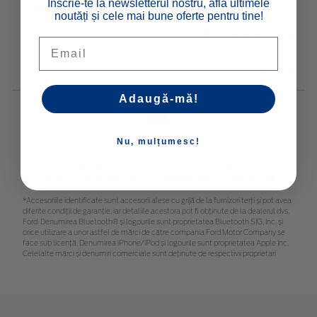
Înscrie-te la newsletterul nostru, află ultimele
2058231
noutăți și cele mai bune oferte pentru tine!
€ 107,23
Email
Vezi detalii
Adaugă-mă!
Inapoi
1
Inainte
Nu, mulțumesc!
*Preţ recomandat de vânzare, TVA inclus. Vă rugăm să contactaţi dealerul dvs.
Ford pentru costuri suplimentare de montare. Vă rugăm să rețineți că pot fi
necesare piese suplimentare. Oferta este valabilă în limita stocului disponibil.
*Accesoriile identificate sunt accesorii alese cu grijă de la furnizori terți și pot avea
diferite condiții de garanție, iar detaliile acestora pot fi obținute de la dealerul dvs.
Ford. Denumirea Bluetooth® și logourile sunt proprietatea Bluetooth SIG, Inc. și
orice utilizare a unor astfel de mărci de către compania Ford Motor Company se
face sub licență. Denumirea iPhone/iPod și logourile sunt proprietatea Apple Inc.
Celelalte mărci și denumiri comerciale sunt deținute de respectivii proprietari