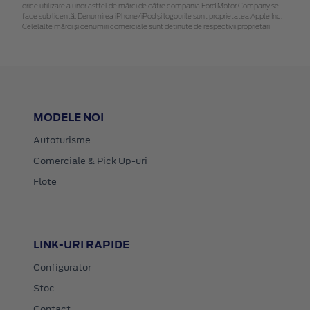
orice utilizare a unor astfel de mărci de către compania Ford Motor Company se
face sub licență. Denumirea iPhone/iPod și logourile sunt proprietatea Apple Inc.
Celelalte mărci și denumiri comerciale sunt deținute de respectivii proprietari
MODELE NOI
Autoturisme
Comerciale & Pick Up-uri
Flote
LINK-URI RAPIDE
Configurator
Stoc
Contact