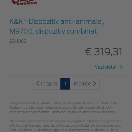
K&K* Dispozitiv anti-animale ,
M9700, dispozitiv combinat
2541005
€ 319,31
Vezi detalii
Inapoi
1
Inainte
*Preţ recomandat de vânzare, TVA inclus. Vă rugăm să contactaţi dealerul dvs.
Ford pentru costuri suplimentare de montare. Vă rugăm să rețineți că pot fi
necesare piese suplimentare. Oferta este valabilă în limita stocului disponibil.
*Accesoriile identificate sunt accesorii alese cu grijă de la furnizori terți și pot avea
diferite condiții de garanție, iar detaliile acestora pot fi obținute de la dealerul dvs.
Ford. Denumirea Bluetooth® și logourile sunt proprietatea Bluetooth SIG, Inc. și