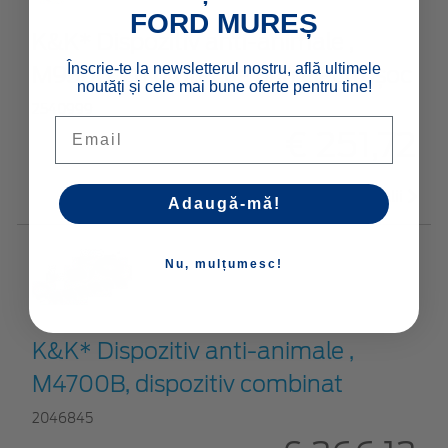
FORD MUREȘ
K&K* Dispozitiv anti-animale ,
Înscrie-te la newsletterul nostru, află ultimele
M9300, cu protecție prin electroșoc
noutăți și cele mai bune oferte pentru tine!
2540999
Email
€ 251,72
Vezi detalii
Adaugă-mă!
Nu, mulțumesc!
K&K* Dispozitiv anti-animale ,
M4700B, dispozitiv combinat
2046845