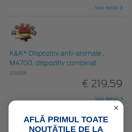
Vezi detalii
K&K* Dispozitiv anti-animale ,
M4700, dispozitiv combinat
2033208
€ 219,59
Vezi detalii
AFLĂ PRIMUL TOATE
NOUTĂȚILE DE LA