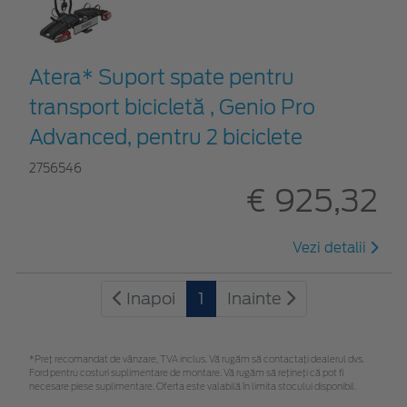
Atera* Suport spate pentru
transport bicicletă , Genio Pro
Advanced, pentru 2 biciclete
2756546
€ 925,32
Vezi detalii
Inapoi
1
Inainte
*Preţ recomandat de vânzare, TVA inclus. Vă rugăm să contactaţi dealerul dvs.
Ford pentru costuri suplimentare de montare. Vă rugăm să rețineți că pot fi
necesare piese suplimentare. Oferta este valabilă în limita stocului disponibil.