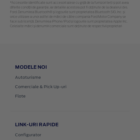
*Accesoriile identificate sunt accesorii alese cu grijă de la furnizori terți și pot avea
diferite condiții de garanție, iar detaliile acestora pot fi obținute de la dealerul dvs.
Ford. Denumirea Bluetooth® și logourile sunt proprietatea Bluetooth SIG, Inc. și
orice utilizare a unor astfel de mărci de către compania Ford Motor Company se
face sub licență. Denumirea iPhone/iPod și logourile sunt proprietatea Apple Inc.
Celelalte mărci și denumiri comerciale sunt deținute de respectivii proprietari
MODELE NOI
Autoturisme
Comerciale & Pick Up-uri
Flote
LINK-URI RAPIDE
Configurator