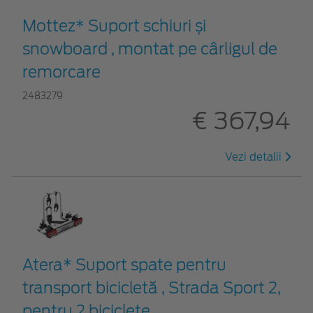
Mottez* Suport schiuri și
snowboard , montat pe cârligul de
remorcare
2483279
€ 367,94
Vezi detalii
Atera* Suport spate pentru
transport bicicletă , Strada Sport 2,
pentru 2 biciclete