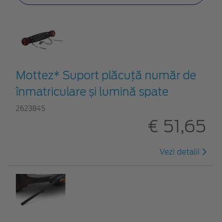
Mottez* Suport plăcuță număr de
înmatriculare și lumină spate
2623845
€ 51,65
Vezi detalii