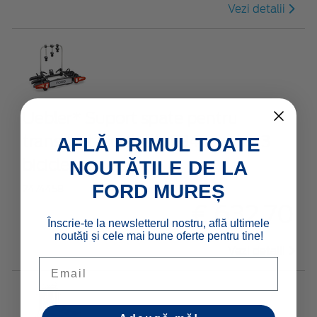
Vezi detalii
Uebler* Suport spate pentru
transport bicicletă , F34, pentru 3
AFLĂ PRIMUL TOATE
biciclete
NOUTĂȚILE DE LA
FORD MUREȘ
2474458
€ 632,70
Înscrie-te la newsletterul nostru, află ultimele
noutăți și cele mai bune oferte pentru tine!
Vezi detalii
Email