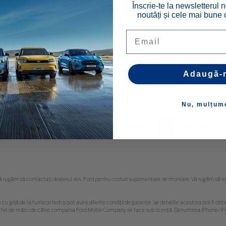
Înscrie-te la newsletterul n
1831
noutăți și cele mai bune o
Email
rlig de remorcare retractabil
3511
Adaugă-
Nu, mulțum
Inapoi
1
Inainte
rugăm să contactaţi dealerul dvs. Ford pentru costuri suplimentare de montare. Vă rugăm să rețin
cu grijă de la furnizori terți și pot avea diferite condiții de garanție, iar detaliile acestora pot fi
r astfel de mărci de către compania Ford Motor Company se face sub licență. Denumirea iPhone/iPo