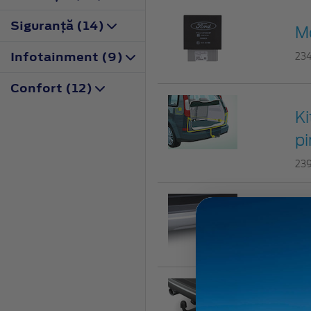
Siguranţă (14)
M
Infotainment (9)
23
Confort (12)
Ki
pi
23
Câ
20
Câ