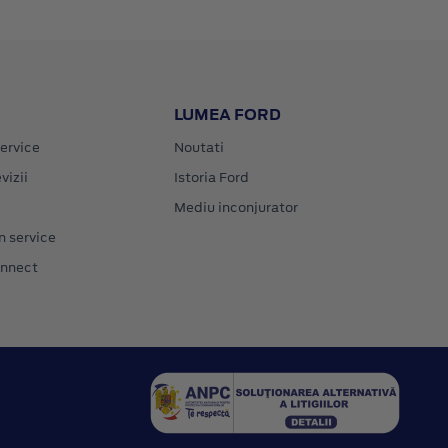
LUMEA FORD
ervice
Noutati
vizii
Istoria Ford
Mediu inconjurator
n service
onnect