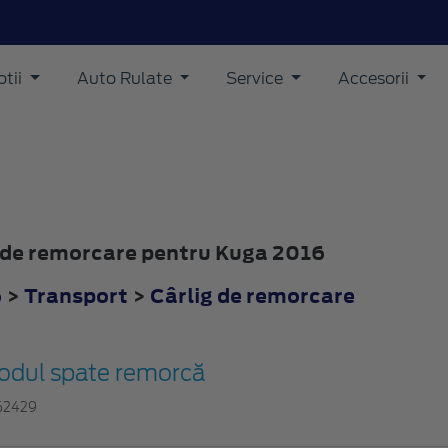
tii
Auto Rulate
Service
Accesorii
ig de remorcare pentru Kuga 2016
6
>
Transport
>
Cârlig de remorcare
odul spate remorcă
62429