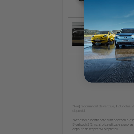
205
Câ
243
*Preţ recomandat de vânzare, TVA inclus. Vă 
disponibil.
*Accesoriile identificate sunt accesorii alese 
Bluetooth SIG, Inc. și orice utilizare a uno
deținute de respectivii proprietari