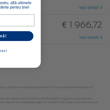
ostru, află ultimele
ferte pentru tine!
Vezi detalii
€ 1 966,72
mă!
Vezi detalii
esc!
eți că pot fi necesare piese suplimentare. Oferta este valabilă în limita stocului
 obținute de la dealerul dvs. Ford. Denumirea Bluetooth® și logourile sunt proprietatea
d și logourile sunt proprietatea Apple Inc. Celelalte mărci și denumiri comerciale sunt