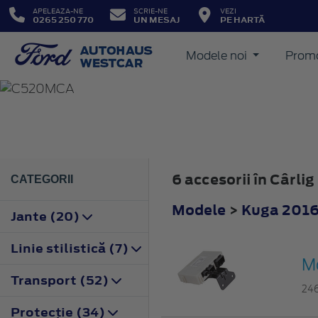
APELEAZA-NE
SCRIE-NE
VEZI
0265 250 770
UN MESAJ
PE HARTĂ
Modele noi
Promo
KUGA
2016
6 accesorii în Cârl
CATEGORII
Modele
>
Kuga 201
Jante (20)
Linie stilistică (7)
M
Transport (52)
24
Protecţie (34)