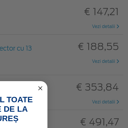
€ 147,21
Vezi detalii
€ 188,55
ector cu 13
Vezi detalii
€ 353,84
L TOATE
Vezi detalii
 DE LA
UREȘ
€ 491,47