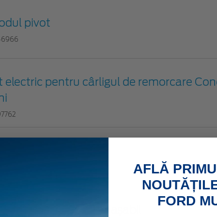
odul pivot
46966
t electric pentru cârligul de remorcare Con
ni
97762
rlig de remorcare fix
AFLĂ PRIMU
51835
NOUTĂȚILE
FORD M
rlig de remorcare detașabil