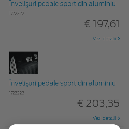
Învelişuri pedale sport din aluminiu
1722222
€ 197,61
Vezi detalii
Învelişuri pedale sport din aluminiu
1722223
€ 203,35
Vezi detalii