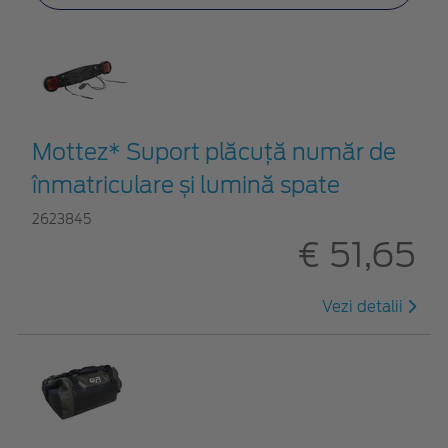
Mottez* Suport plăcuță număr de
înmatriculare și lumină spate
2623845
€ 51,65
Vezi detalii