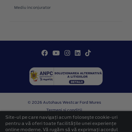
Mediu inconjurator
© 2026 Autohaus Westcar Ford Mures
Termeni si conditii
Confidentialitate
Site-ul pe care navigați acum foloseşte cookie-uri
Politica cookies
pentru a vă oferi toate facilitățile unei experiențe
online moderne. Vă rugăm să vă exprimați acordul
platformă dezvoltată de Workleto