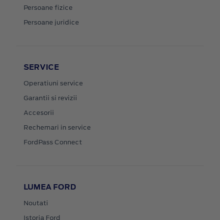
Persoane fizice
Persoane juridice
SERVICE
Operatiuni service
Garantii si revizii
Accesorii
Rechemari in service
FordPass Connect
LUMEA FORD
Noutati
Istoria Ford