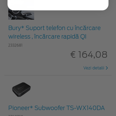
Bury* Suport telefon cu încărcare
wireless , încărcare rapidă QI
2332681
€ 164,08
Vezi detalii
Pioneer* Subwoofer TS-WX140DA