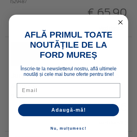
1529487
€ 65,90
Vezi detalii
AFLĂ PRIMUL TOATE
NOUTĂȚILE DE LA
FORD MUREȘ
Înscrie-te la newsletterul nostru, află ultimele
noutăți și cele mai bune oferte pentru tine!
Bury* Suport telefon cu încărcare
wireless
Email
2279204
€ 136,56
Adaugă-mă!
Vezi detalii
Nu, mulțumesc!