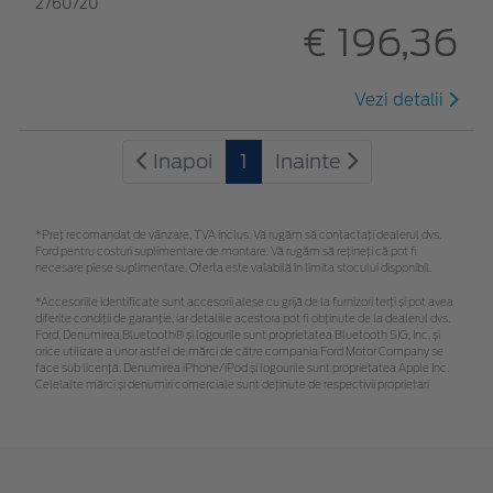
2760720
€ 196,36
Vezi detalii
Inapoi
1
Inainte
*Preţ recomandat de vânzare, TVA inclus. Vă rugăm să contactaţi dealerul dvs.
Ford pentru costuri suplimentare de montare. Vă rugăm să rețineți că pot fi
necesare piese suplimentare. Oferta este valabilă în limita stocului disponibil.
*Accesoriile identificate sunt accesorii alese cu grijă de la furnizori terți și pot avea
diferite condiții de garanție, iar detaliile acestora pot fi obținute de la dealerul dvs.
Ford. Denumirea Bluetooth® și logourile sunt proprietatea Bluetooth SIG, Inc. și
orice utilizare a unor astfel de mărci de către compania Ford Motor Company se
face sub licență. Denumirea iPhone/iPod și logourile sunt proprietatea Apple Inc.
Celelalte mărci și denumiri comerciale sunt deținute de respectivii proprietari