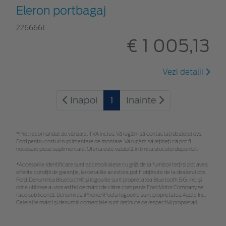
Eleron portbagaj
2266661
€ 1 005,13
Vezi detalii
Inapoi
1
Inainte
*Preţ recomandat de vânzare, TVA inclus. Vă rugăm să contactaţi dealerul dvs.
Ford pentru costuri suplimentare de montare. Vă rugăm să rețineți că pot fi
necesare piese suplimentare. Oferta este valabilă în limita stocului disponibil.
*Accesoriile identificate sunt accesorii alese cu grijă de la furnizori terți și pot avea
diferite condiții de garanție, iar detaliile acestora pot fi obținute de la dealerul dvs.
Ford. Denumirea Bluetooth® și logourile sunt proprietatea Bluetooth SIG, Inc. și
orice utilizare a unor astfel de mărci de către compania Ford Motor Company se
face sub licență. Denumirea iPhone/iPod și logourile sunt proprietatea Apple Inc.
Celelalte mărci și denumiri comerciale sunt deținute de respectivii proprietari