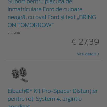
Suport pentru plăcuța de
înmatriculare Ford de culoare
neagră, cu oval Ford și text „BRING
ON TOMORROW”
2569816
€ 27,39
Vezi detalii
Eibach®* Kit Pro-Spacer Distanțier
pentru roți System 4, argintiu
anodizat