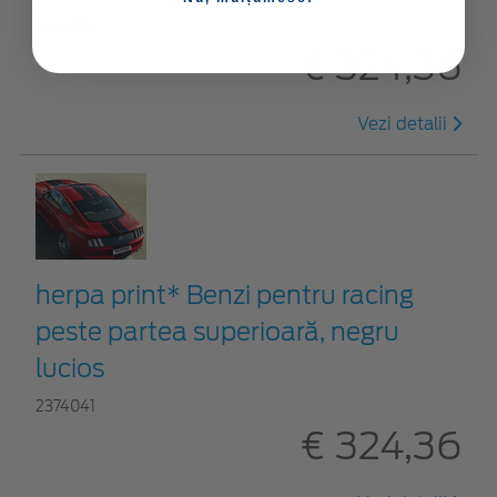
2374039
€ 324,36
Vezi detalii
herpa print* Benzi pentru racing
peste partea superioară, negru
lucios
2374041
€ 324,36