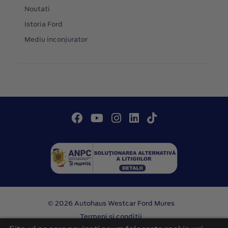
Noutati
Istoria Ford
Mediu inconjurator
© 2026 Autohaus Westcar Ford Mures
Termeni si conditii
Confidentialitate