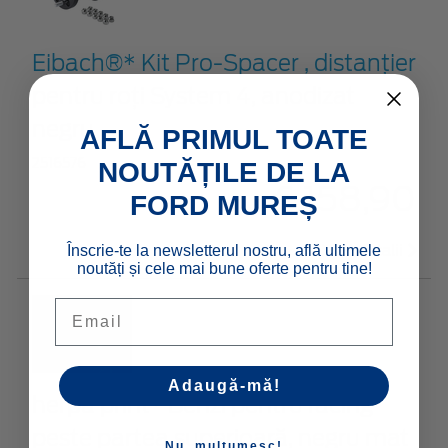
Eibach®* Kit Pro-Spacer , distanțier
pentru roți System 4, anodizat
negru
AFLĂ PRIMUL TOATE
2516576
NOUTĂȚILE DE LA
€ 158,90
FORD MUREȘ
Înscrie-te la newsletterul nostru, află ultimele
Vezi detalii
noutăți și cele mai bune oferte pentru tine!
Email
Adaugă-mă!
herpa print* Benzi pentru racing
peste partea superioară, negru mat
Nu, mulțumesc!