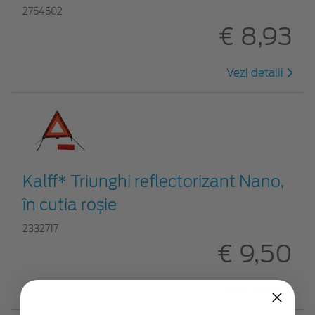
2754502
€ 8,93
Vezi detalii
Kalff* Triunghi reflectorizant Nano,
în cutia roșie
2332717
€ 9,50
Vezi detalii