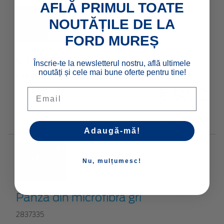
AFLĂ PRIMUL TOATE
NOUTĂȚILE DE LA
FORD MUREȘ
Capac central
Înscrie-te la newsletterul nostru, află ultimele
noutăți și cele mai bune oferte pentru tine!
2465282
€ 9,92
Email
Vezi detalii
Adaugă-mă!
Nu, mulțumesc!
Pânză din microfibră gri
2837335