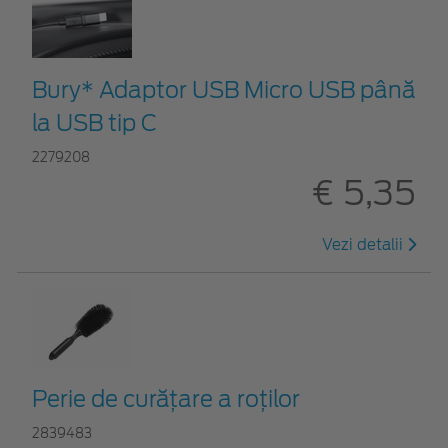
Bury* Adaptor USB Micro USB până
la USB tip C
2279208
€ 5,35
Vezi detalii
Perie de curățare a roților
2839483