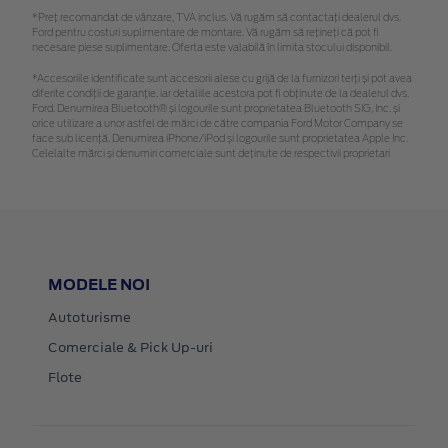
*Preţ recomandat de vânzare, TVA inclus. Vă rugăm să contactaţi dealerul dvs.
Ford pentru costuri suplimentare de montare. Vă rugăm să rețineți că pot fi
necesare piese suplimentare. Oferta este valabilă în limita stocului disponibil.
*Accesoriile identificate sunt accesorii alese cu grijă de la furnizori terți și pot avea
diferite condiții de garanție, iar detaliile acestora pot fi obținute de la dealerul dvs.
Ford. Denumirea Bluetooth® și logourile sunt proprietatea Bluetooth SIG, Inc. și
orice utilizare a unor astfel de mărci de către compania Ford Motor Company se
face sub licență. Denumirea iPhone/iPod și logourile sunt proprietatea Apple Inc.
Celelalte mărci și denumiri comerciale sunt deținute de respectivii proprietari
MODELE NOI
Autoturisme
Comerciale & Pick Up-uri
Flote