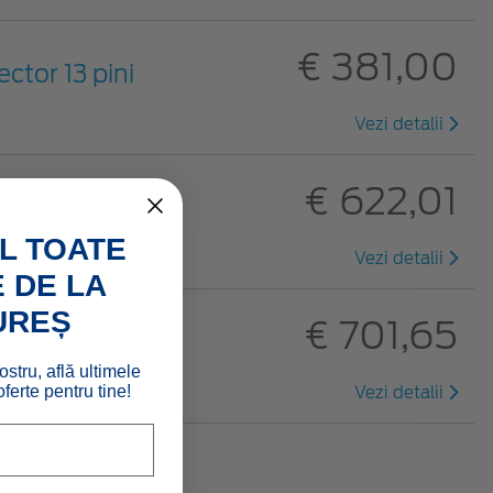
€ 381,00
ctor 13 pini
Vezi detalii
€ 622,01
L TOATE
Vezi detalii
 DE LA
UREȘ
€ 701,65
ostru, află ultimele
ferte pentru tine!
Vezi detalii