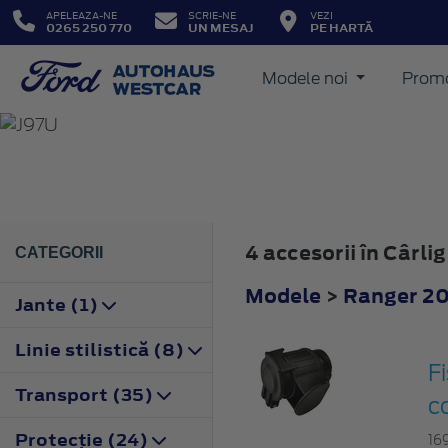
APELEAZA-NE
SCRIE-NE
VEZI
0265 250 770
UN MESAJ
PE HARTĂ
Modele noi
Promo
RANGER
2006
4 accesorii în Cârl
CATEGORII
Modele
>
Ranger 2
Jante (1)
Linie stilistică (8)
F
Transport (35)
co
Protecţie (24)
16