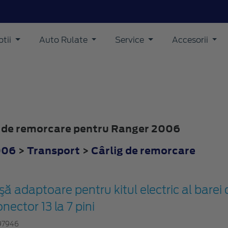
tii
Auto Rulate
Service
Accesorii
ig de remorcare pentru Ranger 2006
006
>
Transport
>
Cârlig de remorcare
işă adaptoare pentru kitul electric al bare
nector 13 la 7 pini
97946