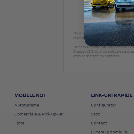
*Preţ recomandat de vânzare, TVA inclus. Vă
disponibil.
*Accesoriile identificate sunt accesorii alese
Bluetooth SIG, Inc. și orice utilizare a un
deținute de respectivii proprietari
MODELE NOI
LINK-URI RAPIDE
Autoturisme
Configurator
Comerciale & Pick Up-uri
Stoc
Flote
Contact
Livrare la domiciliu