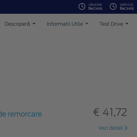
VÂNZĂRI
SERVICE
ÎNCHIS
ÎNCHIS
Descoperă
Informatii Utile
Test Drive
€ 41,72
i de remorcare
Vezi detalii