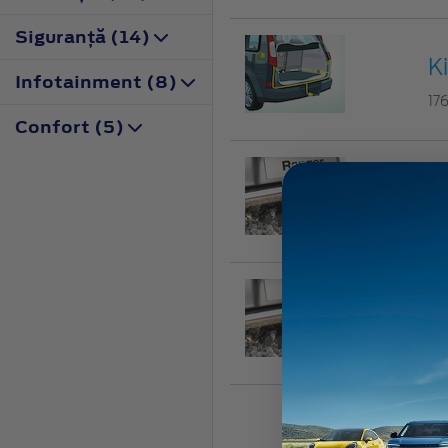
Siguranţă (14)
K
Infotainment (8)
17
Confort (5)
C
14
C
17