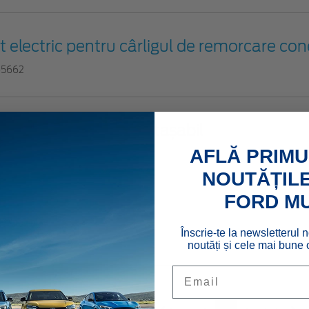
it electric pentru cârligul de remorcare cone
65662
ârlig de remorcare detașabil
AFLĂ PRIMU
66002
NOUTĂȚILE
FORD M
ârlig de remorcare fix
Înscrie-te la newsletterul n
17739
noutăți și cele mai bune o
Email