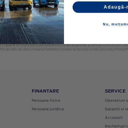
Inapoi
1
Inainte
Adaugă-
Nu, mulțum
 rugăm să contactaţi dealerul dvs. Ford pentru costuri suplimentare de montare. Vă rugăm să rețin
 cu grijă de la furnizori terți și pot avea diferite condiții de garanție, iar detaliile acestora pot f
or astfel de mărci de către compania Ford Motor Company se face sub licență. Denumirea iPhone/iPo
FINANTARE
SERVICE
Persoane fizice
Operatiuni s
Persoane juridice
Garantii si re
Accesorii
Rechemari i