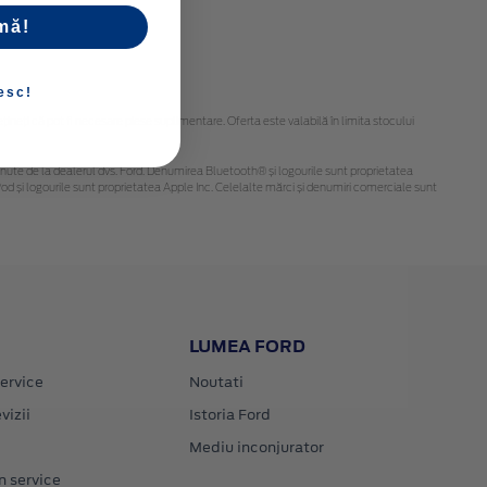
mă!
esc!
eți că pot fi necesare piese suplimentare. Oferta este valabilă în limita stocului
i obținute de la dealerul dvs. Ford. Denumirea Bluetooth® și logourile sunt proprietatea
d și logourile sunt proprietatea Apple Inc. Celelalte mărci și denumiri comerciale sunt
LUMEA FORD
ervice
Noutati
vizii
Istoria Ford
Mediu inconjurator
n service