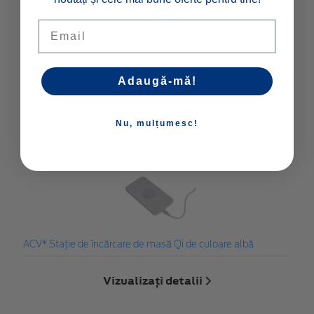
Email
Pioneer* Antena DAB
Adaugă-mă!
Vizualizați detalii
Nu, mulțumesc!
ACV* Stație de încărcare de masă Qi de culoare albă
Vizualizați detalii