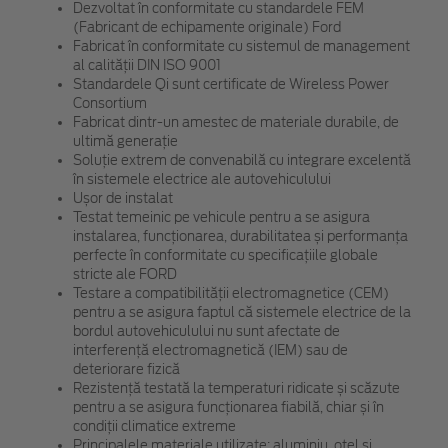
Dezvoltat în conformitate cu standardele FEM
(Fabricant de echipamente originale) Ford
Fabricat în conformitate cu sistemul de management
al calității DIN ISO 9001
Standardele Qi sunt certificate de Wireless Power
Consortium
Fabricat dintr-un amestec de materiale durabile, de
ultimă generație
Soluție extrem de convenabilă cu integrare excelentă
în sistemele electrice ale autovehiculului
Ușor de instalat
Testat temeinic pe vehicule pentru a se asigura
instalarea, funcționarea, durabilitatea și performanța
perfecte în conformitate cu specificațiile globale
stricte ale FORD
Testare a compatibilității electromagnetice (CEM)
pentru a se asigura faptul că sistemele electrice de la
bordul autovehiculului nu sunt afectate de
interferență electromagnetică (IEM) sau de
deteriorare fizică
Rezistență testată la temperaturi ridicate și scăzute
pentru a se asigura funcționarea fiabilă, chiar și în
condiții climatice extreme
Principalele materiale utilizate: aluminiu, oțel și