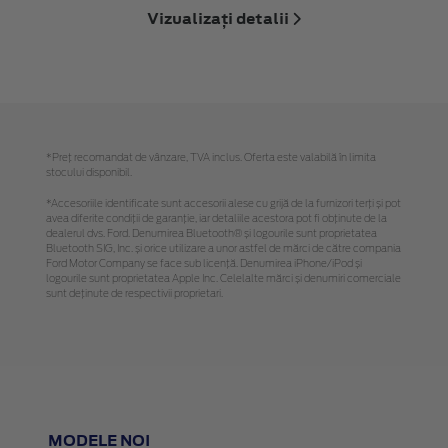
Vizualizați detalii
*Preţ recomandat de vânzare, TVA inclus. Oferta este valabilă în limita
stocului disponibil.
*Accesoriile identificate sunt accesorii alese cu grijă de la furnizori terți și pot
avea diferite condiții de garanție, iar detaliile acestora pot fi obținute de la
dealerul dvs. Ford. Denumirea Bluetooth® și logourile sunt proprietatea
Bluetooth SIG, Inc. și orice utilizare a unor astfel de mărci de către compania
Ford Motor Company se face sub licență. Denumirea iPhone/iPod și
logourile sunt proprietatea Apple Inc. Celelalte mărci și denumiri comerciale
sunt deținute de respectivii proprietari.
MODELE NOI