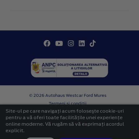
© 2026 Autohaus Westcar Ford Mures
Termeni si conditii
Confidentialitate
Site-ul pe care navigați acum foloseşte cookie-uri
Politica cookies
pentru a vă oferi toate facilitățile unei experiențe
online moderne. Vă rugăm să vă exprimați acordul
platformă dezvoltată de Workleto
explicit.