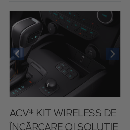
ACV* KIT WIRELESS DE
ÎNCĂRCARE QI SOLUȚIE