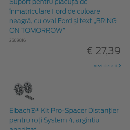
Suport pentru plăcuța de
înmatriculare Ford de culoare
neagră, cu oval Ford și text „BRING
ON TOMORROW”
2569816
€ 27,39
Vezi detalii
Eibach®* Kit Pro-Spacer Distanțier
pentru roți System 4, argintiu
anodizat