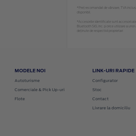
*Preţ recomandat de vânzare, TVA inclus. 
disponibil.
*Accesoriile identificate sunt accesorii ale
Bluetooth SIG, Inc. și orice utilizare a u
deținute de respectivii proprietari
MODELE NOI
LINK-URI RAPIDE
Autoturisme
Configurator
Comerciale & Pick Up-uri
Stoc
Flote
Contact
Livrare la domiciliu