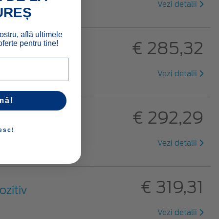
Vezi detalii
UREȘ
ostru, află ultimele
€ 285,32
ferte pentru tine!
 de transfer,
Vezi detalii
mă!
€ 292,29
pozitiv
esc!
Vezi detalii
€ 319,31
ozitiv
Vezi detalii