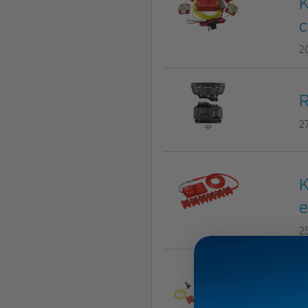
K
c
2
R
2
K
e
2
K
c