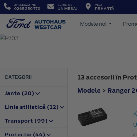
APELEAZA-NE
SCRIE-NE
VEZI
0265 250 770
UN MESAJ
PE HARTĂ
Modele noi
Promo
RANGER
2022
13 accesorii în Pr
CATEGORII
Modele
>
Ranger 2
Jante (20)
Linie stilistică (12)
K
Transport (99)
u
Protecţie (44)
2