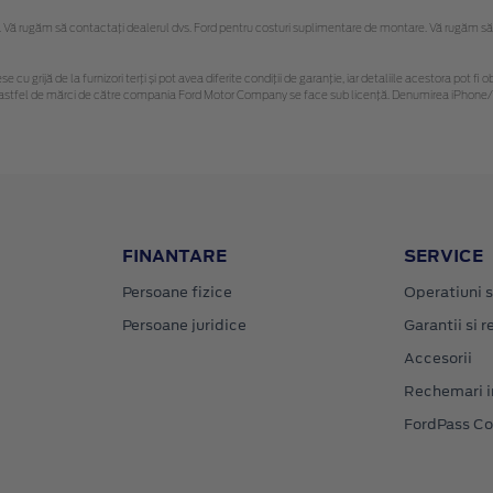
Vă rugăm să contactaţi dealerul dvs. Ford pentru costuri suplimentare de montare. Vă rugăm să reț
se cu grijă de la furnizori terți și pot avea diferite condiții de garanție, iar detaliile acestora pot
nor astfel de mărci de către compania Ford Motor Company se face sub licență. Denumirea iPhone/i
FINANTARE
SERVICE
Persoane fizice
Operatiuni s
Persoane juridice
Garantii si re
Accesorii
Rechemari i
FordPass C