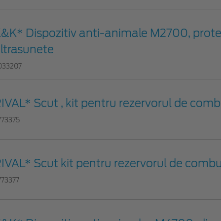
&K* Dispozitiv anti-animale M2700, prote
ltrasunete
033207
IVAL* Scut , kit pentru rezervorul de combu
773375
IVAL* Scut kit pentru rezervorul de combust
773377