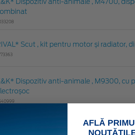
&K* Dispozitiv anti-animale , M4700, dispo
ombinat
033208
IVAL* Scut , kit pentru motor și radiator, di
773363
&K* Dispozitiv anti-animale , M9300, cu p
lectroșoc
540999
AFLĂ PRIMU
&K* Dispozitiv anti-animale , M4700B, dis
NOUTĂȚILE
ombinat