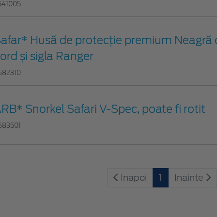
541005
afar* Husă de protecție premium Neagră c
ord și sigla Ranger
682310
RB* Snorkel Safari V-Spec, poate fi rotit
683501
Inapoi
1
Inainte