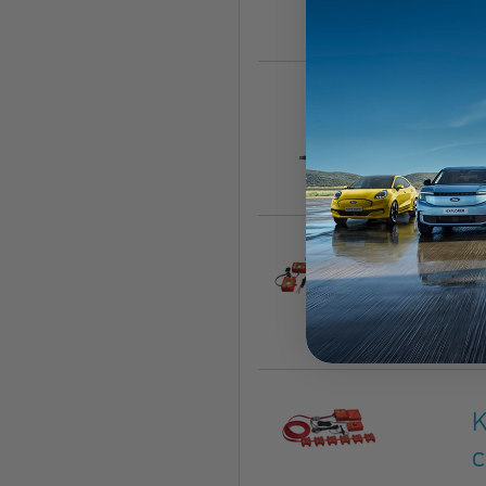
2
R
d
2
K
c
2
K
c