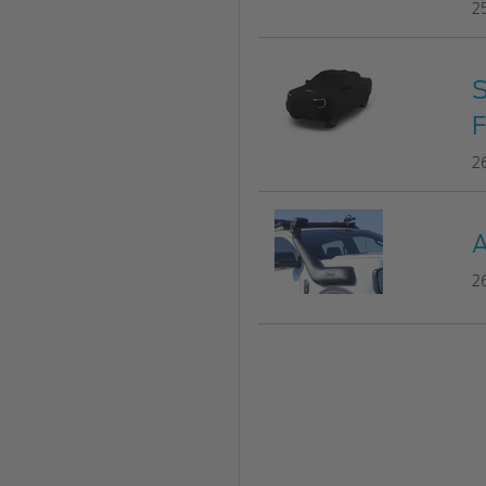
2
S
F
2
A
2