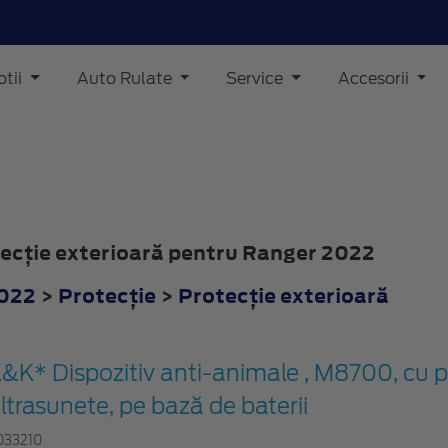
tii
Auto Rulate
Service
Accesorii
otecţie exterioară pentru Ranger 2022
022
>
Protecţie
>
Protecţie exterioară
&K* Dispozitiv anti-animale , M8700, cu p
ltrasunete, pe bază de baterii
033210