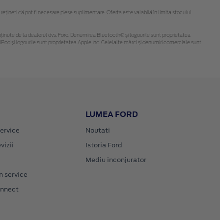
ineți că pot fi necesare piese suplimentare. Oferta este valabilă în limita stocului
 fi obținute de la dealerul dvs. Ford. Denumirea Bluetooth® și logourile sunt proprietatea
Pod și logourile sunt proprietatea Apple Inc. Celelalte mărci și denumiri comerciale sunt
LUMEA FORD
ervice
Noutati
vizii
Istoria Ford
Mediu inconjurator
n service
onnect