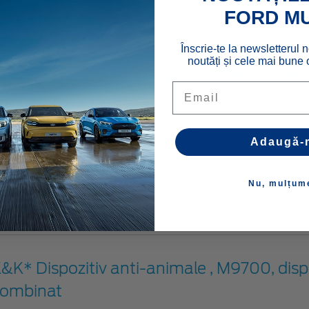
FORD M
046845
Înscrie-te la newsletterul n
noutăți și cele mai bune o
IVAL* Scut , kit pentru transmisie și caseta
Email
in oțel
773373
Adaugă-
&K* Dispozitiv anti-animale , M5700N, dis
Nu, mulțum
ombinat
033209
&K* Dispozitiv anti-animale , M9700, disp
ombinat