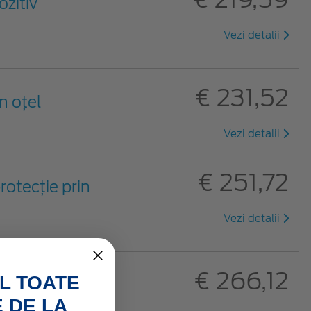
zitiv
Vezi detalii
€ 231,52
n oțel
Vezi detalii
€ 251,72
rotecție prin
Vezi detalii
€ 266,12
L TOATE
pozitiv
 DE LA