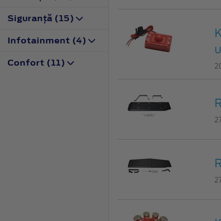
Siguranţă (15)
K
Infotainment (4)
u
Confort (11)
2
R
2
R
2