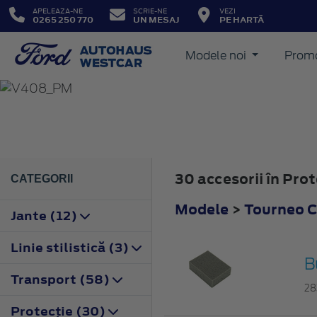
APELEAZA-NE
SCRIE-NE
VEZI
0265 250 770
UN MESAJ
PE HARTĂ
Modele noi
Promo
TOURNEO CONNECT
2014
30 accesorii în Pr
CATEGORII
Modele
>
Tourneo 
Jante (12)
Linie stilistică (3)
B
Transport (58)
28
Protecţie (30)