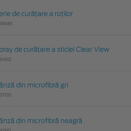
erie de curățare a roților
39483
pray de curățare a sticlei Clear View
54502
ânză din microfibră gri
37335
ânză din microfibră neagră
37337