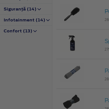
Siguranţă (14)
P
Infotainment (14)
28
Confort (13)
S
27
P
28
P
28