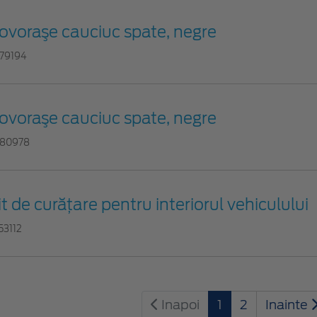
ovoraşe cauciuc spate, negre
79194
ovoraşe cauciuc spate, negre
80978
it de curățare pentru interiorul vehiculului
53112
Inapoi
1
2
Inainte