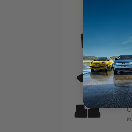
D
27
G
28
C
19
C
19