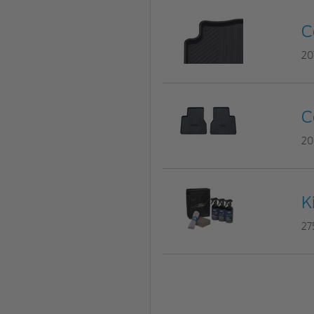
C
20
C
20
K
27