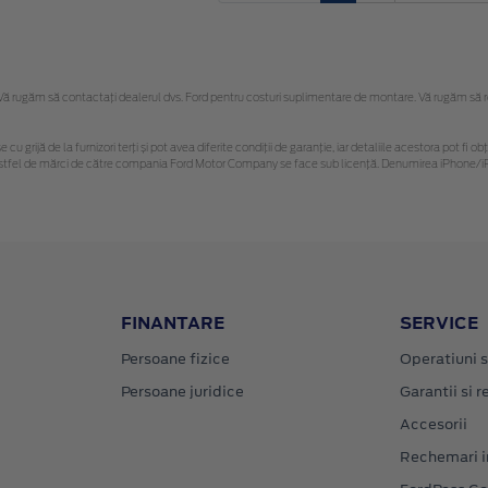
 rugăm să contactaţi dealerul dvs. Ford pentru costuri suplimentare de montare. Vă rugăm să reți
 cu grijă de la furnizori terți și pot avea diferite condiții de garanție, iar detaliile acestora pot f
or astfel de mărci de către compania Ford Motor Company se face sub licență. Denumirea iPhone/iP
FINANTARE
SERVICE
Persoane fizice
Operatiuni s
Persoane juridice
Garantii si re
Accesorii
Rechemari i