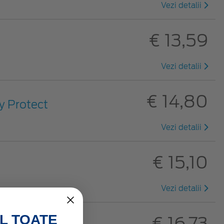
Vezi detalii
€ 13,59
Vezi detalii
€ 14,80
sy Protect
Vezi detalii
€ 15,10
Vezi detalii
L TOATE
€ 16,73