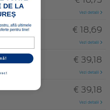
 DE LA
Vezi detalii
UREȘ
ostru, află ultimele
€ 18,69
ferte pentru tine!
Vezi detalii
€ 39,18
mă!
Vezi detalii
esc!
€ 39,18
Vezi detalii