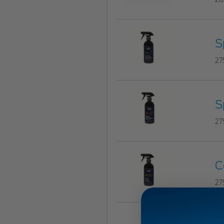
S
27
S
27
C
27