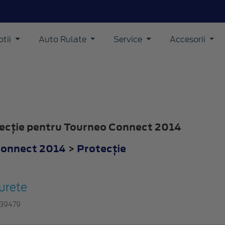
tii
Auto Rulate
Service
Accesorii
otecţie pentru Tourneo Connect 2014
Connect 2014
>
Protecţie
urete
39479