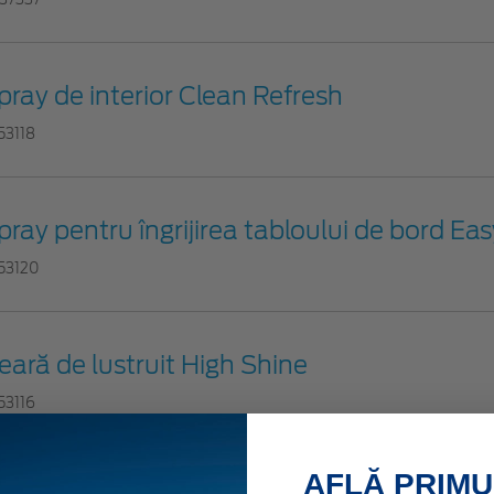
pray de interior Clean Refresh
53118
pray pentru îngrijirea tabloului de bord Ea
53120
eară de lustruit High Shine
53116
AFLĂ PRIMU