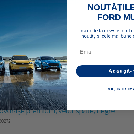
etergent pentru roți Active Colour
NOUTĂȚILE
54500
FORD M
Înscrie-te la newsletterul n
noutăți și cele mai bune o
eantă pentru kit Ford
Email
37333
Adaugă-
ovoraşe premium, velur spate, negre
30271
Nu, mulțum
ovoraşe premium, velur spate, negre
30272