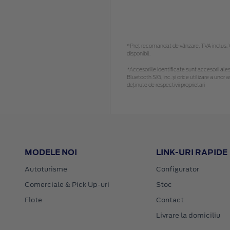
*Preţ recomandat de vânzare, TVA inclus. Vă
disponibil.
*Accesoriile identificate sunt accesorii alese
Bluetooth SIG, Inc. și orice utilizare a un
deținute de respectivii proprietari
MODELE NOI
LINK-URI RAPIDE
Autoturisme
Configurator
Comerciale & Pick Up-uri
Stoc
Flote
Contact
Livrare la domiciliu