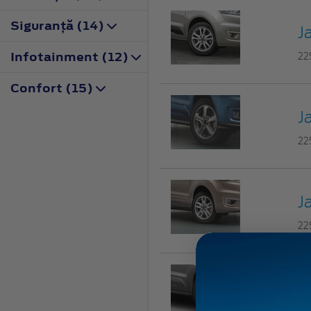
Siguranţă (14)
J
Infotainment (12)
22
Confort (15)
J
22
J
22
J
25