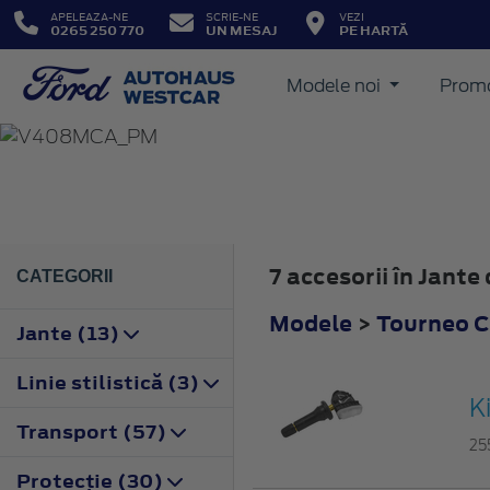
APELEAZA-NE
SCRIE-NE
VEZI
0265 250 770
UN MESAJ
PE HARTĂ
Modele noi
Promo
TOURNEO CONNECT
2018
7 accesorii în Jant
CATEGORII
Modele
>
Tourneo 
Jante (13)
Linie stilistică (3)
K
Transport (57)
25
Protecţie (30)