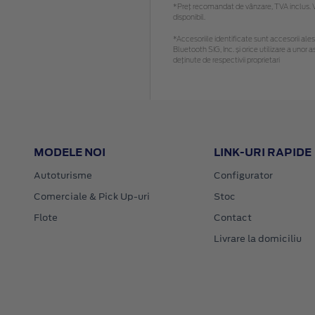
*Preţ recomandat de vânzare, TVA inclus. Vă
disponibil.
*Accesoriile identificate sunt accesorii alese
Bluetooth SIG, Inc. și orice utilizare a un
deținute de respectivii proprietari
MODELE NOI
LINK-URI RAPIDE
Autoturisme
Configurator
Comerciale & Pick Up-uri
Stoc
Flote
Contact
Livrare la domiciliu