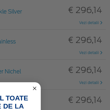
€ 296,14
kle Silver
Vezi detalii
€ 296,14
ainless
Vezi detalii
€ 296,14
er Nichel
Vezi detalii
L TOATE
€ 296,14
k Sparkle
 DE LA