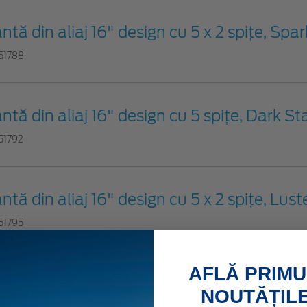
antă din aliaj 16" design cu 5 x 2 spițe, Spar
51788
antă din aliaj 16" design cu 5 spițe, Dark St
51792
antă din aliaj 16" design cu 5 x 2 spițe, Lust
51795
AFLĂ PRIMU
antă din aliaj 16" design cu 5 x 2 spițe, Dar
NOUTĂȚILE
15486