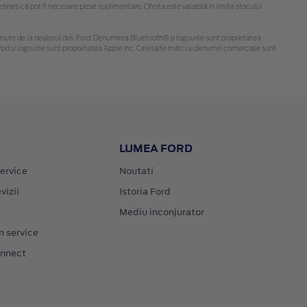
neți că pot fi necesare piese suplimentare. Oferta este valabilă în limita stocului
i obținute de la dealerul dvs. Ford. Denumirea Bluetooth® și logourile sunt proprietatea
d și logourile sunt proprietatea Apple Inc. Celelalte mărci și denumiri comerciale sunt
LUMEA FORD
ervice
Noutati
vizii
Istoria Ford
Mediu inconjurator
n service
onnect