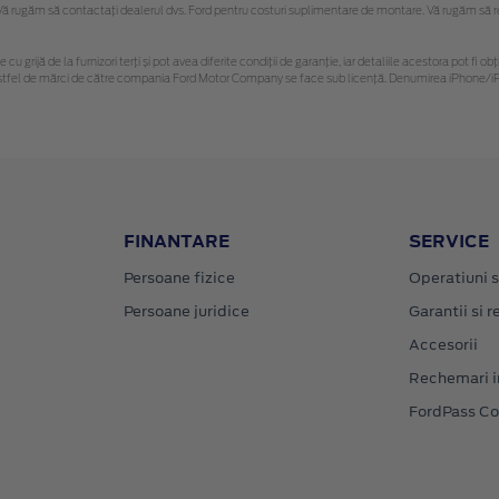
 rugăm să contactaţi dealerul dvs. Ford pentru costuri suplimentare de montare. Vă rugăm să reți
 cu grijă de la furnizori terți și pot avea diferite condiții de garanție, iar detaliile acestora pot f
or astfel de mărci de către compania Ford Motor Company se face sub licență. Denumirea iPhone/iPo
FINANTARE
SERVICE
Persoane fizice
Operatiuni s
Persoane juridice
Garantii si re
Accesorii
Rechemari i
FordPass C