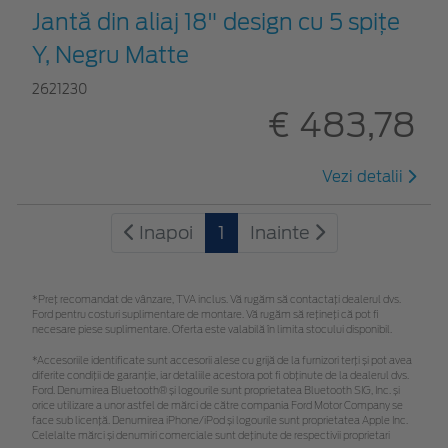
Jantă din aliaj 18" design cu 5 spițe
Y, Negru Matte
2621230
€ 483,78
Vezi detalii
Inapoi
1
Inainte
*Preţ recomandat de vânzare, TVA inclus. Vă rugăm să contactaţi dealerul dvs.
Ford pentru costuri suplimentare de montare. Vă rugăm să rețineți că pot fi
necesare piese suplimentare. Oferta este valabilă în limita stocului disponibil.
*Accesoriile identificate sunt accesorii alese cu grijă de la furnizori terți și pot avea
diferite condiții de garanție, iar detaliile acestora pot fi obținute de la dealerul dvs.
Ford. Denumirea Bluetooth® și logourile sunt proprietatea Bluetooth SIG, Inc. și
orice utilizare a unor astfel de mărci de către compania Ford Motor Company se
face sub licență. Denumirea iPhone/iPod și logourile sunt proprietatea Apple Inc.
Celelalte mărci și denumiri comerciale sunt deținute de respectivii proprietari