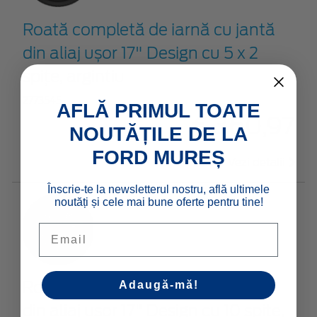
Roată completă de iarnă cu jantă
din aliaj ușor 17" Design cu 5 x 2
spițe, argintiu
2773545
AFLĂ PRIMUL TOATE
€ 360,97
NOUTĂȚILE DE LA
FORD MUREȘ
Vezi detalii
Înscrie-te la newsletterul nostru, află ultimele
noutăți și cele mai bune oferte pentru tine!
Email
Roată completă de iarnă cu jantă
Adaugă-mă!
din aliaj ușor 17" Design cu 10 spițe,