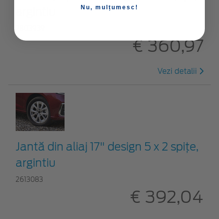
Nu, mulțumesc!
argintiu
2803939
€ 360,97
Vezi detalii
Jantă din aliaj 17" design 5 x 2 spiţe,
argintiu
2613083
€ 392,04