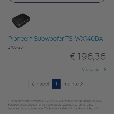
Pioneer* Subwoofer TS-WX140DA
2760720
€ 196,36
Vezi detalii
Inapoi
1
Inainte
*Preţ recomandat de vânzare, TVA inclus. Vă rugăm să contactaţi dealerul dvs.
Ford pentru costuri suplimentare de montare. Vă rugăm să rețineți că pot fi
necesare piese suplimentare. Oferta este valabilă în limita stocului disponibil.