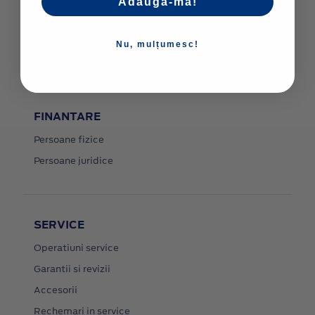
Adaugă-mă!
Stoc
Contact
Nu, mulțumesc!
Livrare la domiciliu
FINANTARE
Persoane fizice
Persoane juridice
SERVICE
Operatiuni service
Garantii si revizii
Accesorii
Rechemari in service