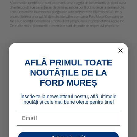
*Accesoriile identificate sunt accesorii alese cu grijă de la furnizori terți și pot avea
diferite condiții de garanție, iar detaliile acestora pot fi obținute de la dealerul dvs.
Ford. Denumirea Bluetooth® și logourile sunt proprietatea Bluetooth SIG, Inc. și
orice utilizare a unor astfel de mărci de către compania Ford Motor Company se
face sub licență. Denumirea iPhone/iPod și logourile sunt proprietatea Apple Inc.
Celelalte mărci și denumiri comerciale sunt deținute de respectivii proprietari
AFLĂ PRIMUL TOATE
MODELE NOI
NOUTĂȚILE DE LA
Autoturisme
FORD MUREȘ
Comerciale & Pick Up-uri
Flote
Înscrie-te la newsletterul nostru, află ultimele
noutăți și cele mai bune oferte pentru tine!
Email
LINK-URI RAPIDE
Configurator