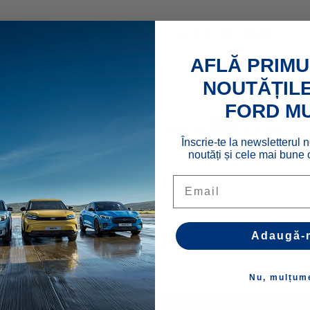
t piuliţe antifurt , pentru jante din aliaj
1660
AFLĂ PRIMU
NOUTĂȚILE
FORD M
Inapoi
1
Inainte
Înscrie-te la newsletterul n
noutăți și cele mai bune o
Email
ugăm să contactaţi dealerul dvs. Ford pentru costuri suplimentare de montare. Vă rugăm să reține
Adaugă-
u grijă de la furnizori terți și pot avea diferite condiții de garanție, iar detaliile acestora pot fi 
 astfel de mărci de către compania Ford Motor Company se face sub licență. Denumirea iPhone/iPod 
Nu, mulțum