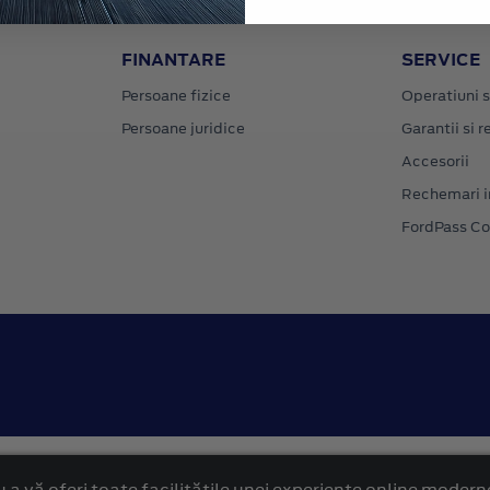
FINANTARE
SERVICE
Persoane fizice
Operatiuni s
Persoane juridice
Garantii si re
Accesorii
Rechemari i
FordPass C
Confidentialitate
Politica cookies
 a vă oferi toate facilitățile unei experiențe online modern