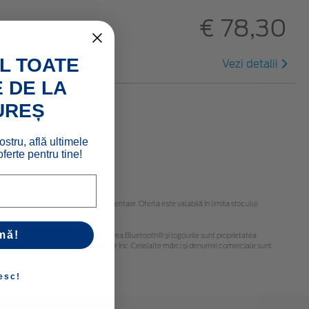
€ 78,30
L TOATE
Vezi detalii
 DE LA
UREȘ
ostru, află ultimele
ferte pentru tine!
ți că pot fi necesare piese suplimentare. Oferta este valabilă în limita stocului
mă!
obținute de la dealerul dvs. Ford. Denumirea Bluetooth® și logourile sunt proprietatea
și logourile sunt proprietatea Apple Inc. Celelalte mărci și denumiri comerciale sunt
esc!