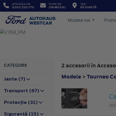
APELEAZA-NE
SCRIE-NE
VEZI
0265 250 770
UN MESAJ
PE HARTĂ
Modele noi
Promo
TOURNEO COURIER
2023
2 accesorii în Acces
CATEGORII
Modele
>
Tourneo Co
Jante (7)
Transport (67)
Ca
Protecţie (31)
203
Siguranţă (15)