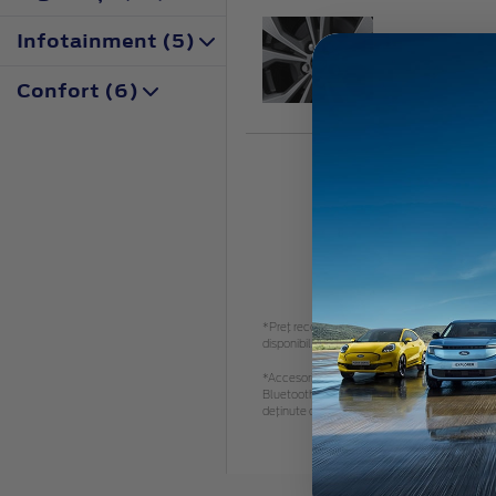
Infotainment (5)
Ki
Confort (6)
175
*Preţ recomandat de vânzare, TVA inclus. Vă r
disponibil.
*Accesoriile identificate sunt accesorii alese c
Bluetooth SIG, Inc. și orice utilizare a unor
deținute de respectivii proprietari