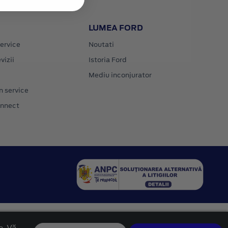
LUMEA FORD
ervice
Noutati
vizii
Istoria Ford
Mediu inconjurator
n service
onnect
e. Vă