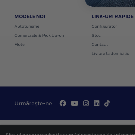
MODELE NOI
LINK-URI RAPIDE
Autoturisme
Configurator
Comerciale & Pick Up-uri
Stoc
Flote
Contact
Livrare la domiciliu
Urmărește-ne
© 2026 Autohaus Westcar Ford Mures
Termeni si conditii
Site-ul pe care navigați acum foloseşte cookie-uri pentru