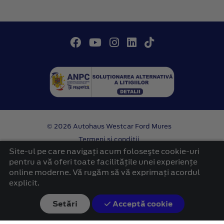
© 2026 Autohaus Westcar Ford Mures
Termeni si conditii
Confidentialitate
Site-ul pe care navigați acum foloseşte cookie-uri
Politica cookies
pentru a vă oferi toate facilitățile unei experiențe
online moderne. Vă rugăm să vă exprimați acordul
platformă dezvoltată de Workleto
explicit.
Setări
Acceptă cookie