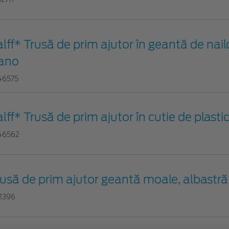
lff* Trusă de prim ajutor în geantă de nail
ano
46575
lff* Trusă de prim ajutor în cutie de plasti
46562
usă de prim ajutor geantă moale, albastră
11396