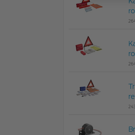
K
ro
26
K
ro
26
Tr
re
24
Br