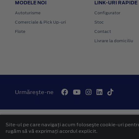
MODELE NOI
LINK-URI RAPIDE
Autoturisme
Configurator
Comerciale & Pick Up-uri
Stoc
Flote
Contact
Livrare la domiciliu
Urmărește-ne
© 2026 Autohaus Westcar Ford Mures
Termeni si conditii
Site-ul pe care navigați acum foloseşte cookie-uri pentru
platformă dezvoltată de Workleto
rugăm să vă exprimați acordul explicit.