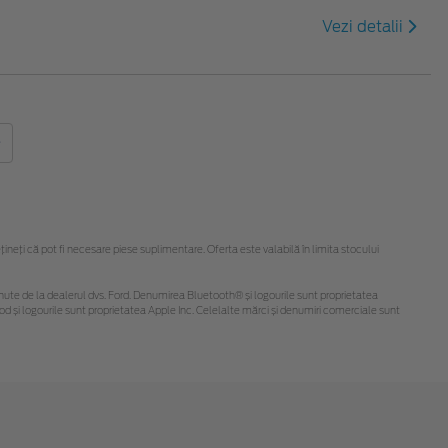
Vezi detalii
eți că pot fi necesare piese suplimentare. Oferta este valabilă în limita stocului
 obținute de la dealerul dvs. Ford. Denumirea Bluetooth® și logourile sunt proprietatea
d și logourile sunt proprietatea Apple Inc. Celelalte mărci și denumiri comerciale sunt