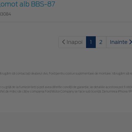
gomot alb BBS-87
83084
Inapoi
1
2
Inainte
rugăm să contactaţi dealerul dvs. Ford pentru costuri suplimentare de montare. Vă rugăm să rețin
cu grijă de la furnizori terți și pot avea diferite condiții de garanție, iar detaliile acestora pot fi
r astfel de mărci de către compania Ford Motor Company se face sub licență. Denumirea iPhone/iPo