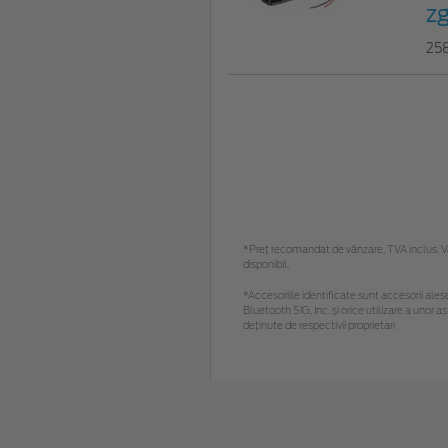
z
25
*Preţ recomandat de vânzare, TVA inclus. Vă 
disponibil.
*Accesoriile identificate sunt accesorii alese 
Bluetooth SIG, Inc. și orice utilizare a uno
deținute de respectivii proprietari