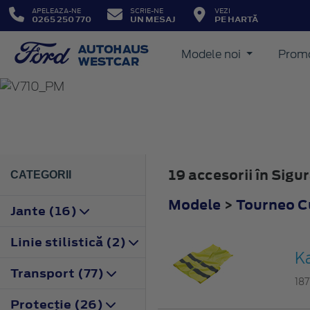
APELEAZA-NE
SCRIE-NE
VEZI
0265 250 770
UN MESAJ
PE HARTĂ
Modele noi
Promo
TOURNEO CUSTOM
2023
19 accesorii în Sig
CATEGORII
Modele
>
Tourneo 
Jante (16)
Linie stilistică (2)
Ka
Transport (77)
187
Protecţie (26)