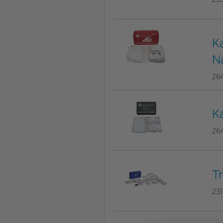
Ka
N
26
Ka
26
Tr
23