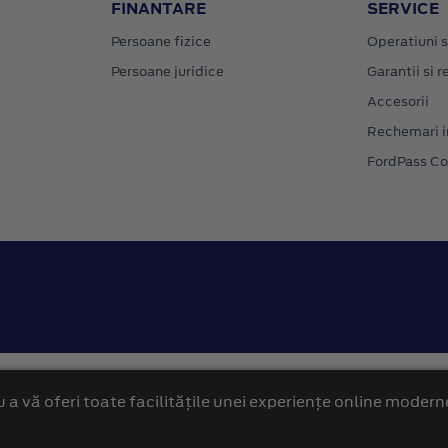
FINANTARE
SERVICE
Persoane fizice
Operatiuni s
Persoane juridice
Garantii si re
Accesorii
Rechemari i
FordPass C
Confidentialitate
Politica cookies
 a vă oferi toate facilitățile unei experiențe online modern