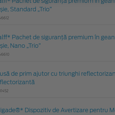
alff* Pachet de siguranţă premium în gean
șie, Standard „Trio”
46612
alff* Pachet de siguranţă premium în gean
șie, Nano „Trio”
46610
usă de prim ajutor cu triunghi reflectorizan
flectorizantă
31452
igade®* Dispozitiv de Avertizare pentru Me