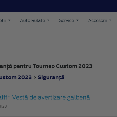
tii
Auto Rulate
Service
Accesorii
uranţă pentru Tourneo Custom 2023
Custom 2023
>
Siguranţă
lff* Vestă de avertizare galbenă
1128