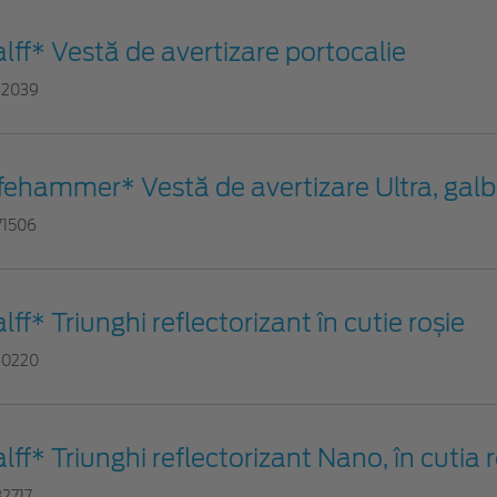
lff* Vestă de avertizare portocalie
82039
ifehammer* Vestă de avertizare Ultra, gal
71506
lff* Triunghi reflectorizant în cutie roșie
60220
lff* Triunghi reflectorizant Nano, în cutia 
32717