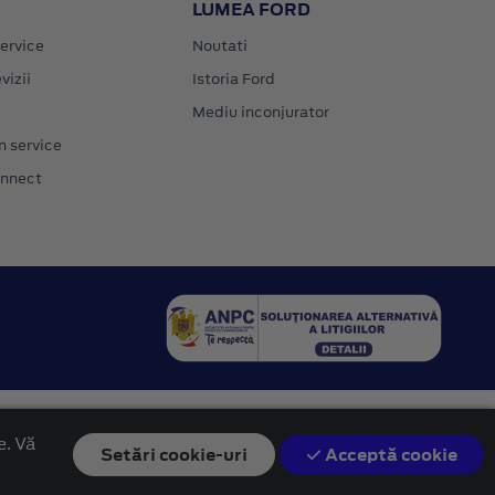
LUMEA FORD
ervice
Noutati
vizii
Istoria Ford
Mediu inconjurator
n service
onnect
e. Vă
Setări
cookie-uri
Acceptă cookie