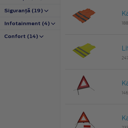
Siguranţă (19)
Ka
Infotainment (4)
18
Confort (14)
L
24
Ka
14
Ka
23