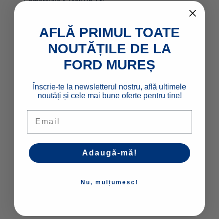
Comerciale & Pick Up-uri
Flote
AFLĂ PRIMUL TOATE
NOUTĂȚILE DE LA
LINK-URI RAPIDE
FORD MUREȘ
Configurator
Înscrie-te la newsletterul nostru, află ultimele
Stoc
noutăți și cele mai bune oferte pentru tine!
Contact
Email
Livrare la domiciliu
Adaugă-mă!
FINANTARE
Persoane fizice
Nu, mulțumesc!
Persoane juridice