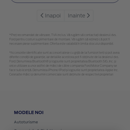
Inapoi
Inainte
*Preţ recomandat de vânzare, TVA inclus. Vă rugăm să contactaţi dealerul dvs.
Ford pentru costuri suplimentare de montare. Vă rugăm să rețineți că pot fi
necesare piese suplimentare. Oferta este valabilă în limita stocului disponibil.
*Accesoriile identificate sunt accesorii alese cu grijă de la furnizori terți și pot avea
diferite condiții de garanție, iar detaliile acestora pot fi obținute de la dealerul dvs.
Ford. Denumirea Bluetooth® și logourile sunt proprietatea Bluetooth SIG, Inc. și
orice utilizare a unor astfel de mărci de către compania Ford Motor Company se
face sub licență. Denumirea iPhone/iPod și logourile sunt proprietatea Apple Inc.
Celelalte mărci și denumiri comerciale sunt deținute de respectivii proprietari
MODELE NOI
Autoturisme