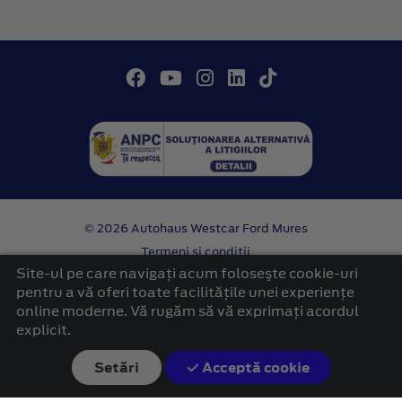
© 2026 Autohaus Westcar Ford Mures
Termeni si conditii
Confidentialitate
Site-ul pe care navigați acum foloseşte cookie-uri
Politica cookies
pentru a vă oferi toate facilitățile unei experiențe
online moderne. Vă rugăm să vă exprimați acordul
platformă dezvoltată de Workleto
explicit.
Setări
Acceptă cookie