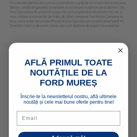
*Accesoriile identificate sunt accesorii alese cu grijă de la furnizori terți și pot avea
diferite condiții de garanție, iar detaliile acestora pot fi obținute de la dealerul dvs.
Ford. Denumirea Bluetooth® și logourile sunt proprietatea Bluetooth SIG, Inc. și
orice utilizare a unor astfel de mărci de către compania Ford Motor Company se
face sub licență. Denumirea iPhone/iPod și logourile sunt proprietatea Apple Inc.
Celelalte mărci și denumiri comerciale sunt deținute de respectivii proprietari
AFLĂ PRIMUL TOATE
MODELE NOI
NOUTĂȚILE DE LA
Autoturisme
FORD MUREȘ
Comerciale & Pick Up-uri
Flote
Înscrie-te la newsletterul nostru, află ultimele
noutăți și cele mai bune oferte pentru tine!
Email
LINK-URI RAPIDE
Configurator