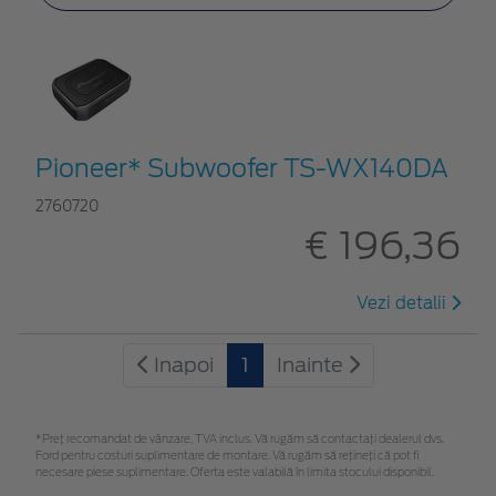
Pioneer* Subwoofer TS-WX140DA
2760720
€ 196,36
Vezi detalii
Inapoi
1
Inainte
*Preţ recomandat de vânzare, TVA inclus. Vă rugăm să contactaţi dealerul dvs.
Ford pentru costuri suplimentare de montare. Vă rugăm să rețineți că pot fi
necesare piese suplimentare. Oferta este valabilă în limita stocului disponibil.