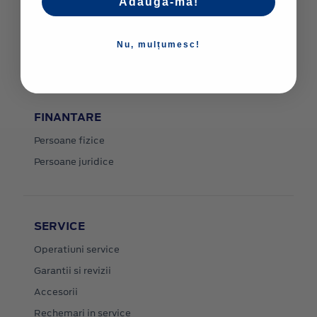
Adaugă-mă!
Stoc
Contact
Nu, mulțumesc!
Livrare la domiciliu
FINANTARE
Persoane fizice
Persoane juridice
SERVICE
Operatiuni service
Garantii si revizii
Accesorii
Rechemari in service