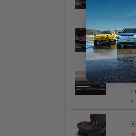
m
22
X
n
19
X
n
19
X
20