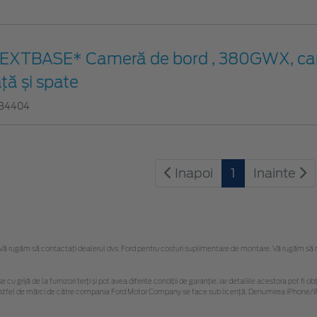
EXTBASE* Cameră de bord , 380GWX, ca
ață și spate
34404
Inapoi
1
Inainte
 rugăm să contactaţi dealerul dvs. Ford pentru costuri suplimentare de montare. Vă rugăm să reți
e cu grijă de la furnizori terți și pot avea diferite condiții de garanție, iar detaliile acestora pot 
or astfel de mărci de către compania Ford Motor Company se face sub licență. Denumirea iPhone/iP