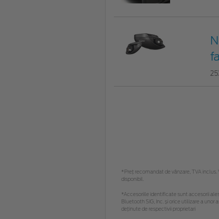
N
f
25
*Preţ recomandat de vânzare, TVA inclus. Vă
disponibil.
*Accesoriile identificate sunt accesorii ales
Bluetooth SIG, Inc. și orice utilizare a un
deținute de respectivii proprietari