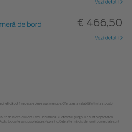
Vezi detalii
€ 466,50
meră de bord
Vezi detalii
neți că pot fi necesare piese suplimentare. Oferta este valabilă în limita stocului
fi obținute de la dealerul dvs. Ford. Denumirea Bluetooth® și logourile sunt proprietatea
od și logourile sunt proprietatea Apple Inc. Celelalte mărci și denumiri comerciale sunt