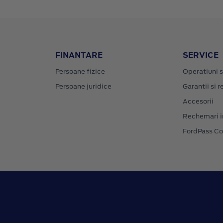
FINANTARE
SERVICE
Persoane fizice
Operatiuni s
Persoane juridice
Garantii si re
Accesorii
Rechemari i
FordPass C