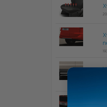
X
20
X
n
19
V
n
22
V