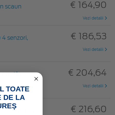
€ 164,90
un scaun
Vezi detalii
€ 186,53
 4 senzori,
Vezi detalii
€ 204,64
nzori în
Vezi detalii
L TOATE
 DE LA
UREȘ
€ 216,60
zori în negru