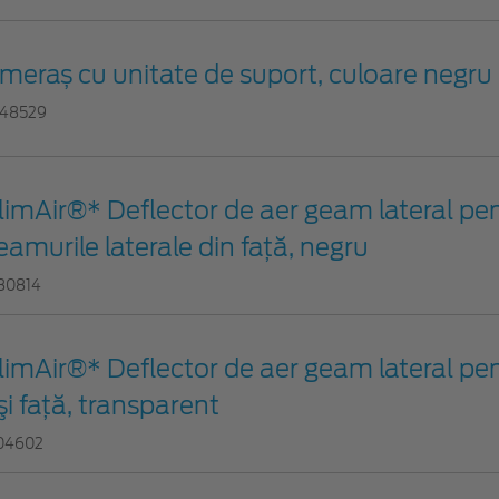
meraș cu unitate de suport, culoare negru
48529
limAir®* Deflector de aer geam lateral pe
eamurile laterale din faţă, negru
80814
limAir®* Deflector de aer geam lateral pe
şi faţă, transparent
04602