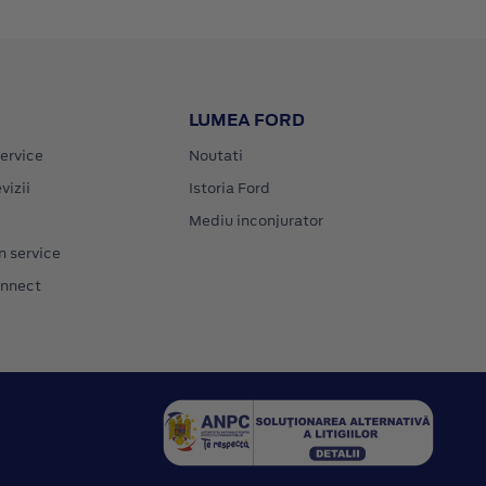
LUMEA FORD
ervice
Noutati
vizii
Istoria Ford
Mediu inconjurator
n service
onnect