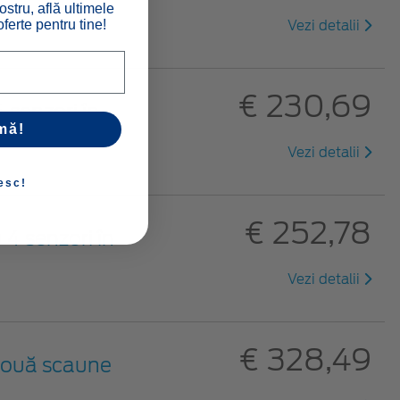
ostru, află ultimele
ferte pentru tine!
Vezi detalii
€ 230,69
 senzori în
mă!
Vezi detalii
esc!
€ 252,78
 4 senzori în
Vezi detalii
€ 328,49
 două scaune