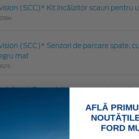
vision (SCC)* Kit încălzitor scaun pentru 
21594
vision (SCC)* Senzori de parcare spate, cu
egru mat
35215
odafone* Senzori de parcare spate, cu 4 se
egru mat
AFLĂ PRIMU
25438
NOUTĂȚILE
FORD M
odafone* Senzori de parcare față, cu 4 sen