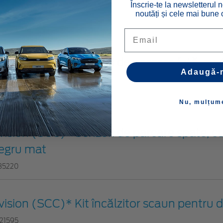
Înscrie-te la newsletterul n
at
noutăți și cele mai bune o
25436
Email
vision (SCC)* Senzori de parcare faţă, cu 4
Adaugă-
egru matte
35219
Nu, mulțum
vision (SCC)* Senzori de parcare spate, cu
egru mat
35220
vision (SCC)* Kit încălzitor scaun pentru
21595