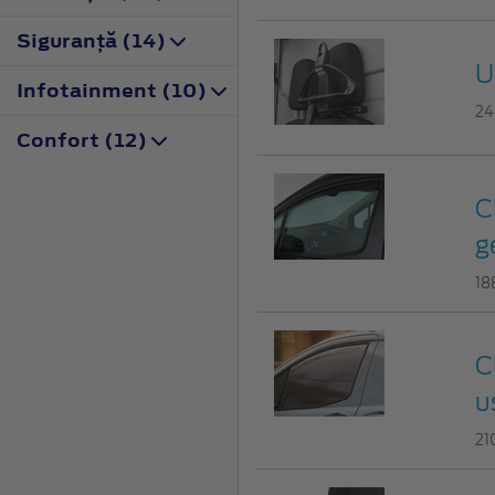
Siguranţă (14)
U
Infotainment (10)
24
Confort (12)
C
g
18
C
u
21