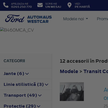
APELEAZA-NE
SCRIE-NE
VEZI
0265 250 770
UN MESAJ
PE HARTĂ
Modele noi
Promo
TRANSIT COURIER
2018
12 accesorii în Pro
CATEGORII
Modele
>
Transit C
Jante (6)
Linie stilistică (3)
A
Transport (49)
o
Protecţie (29)
25